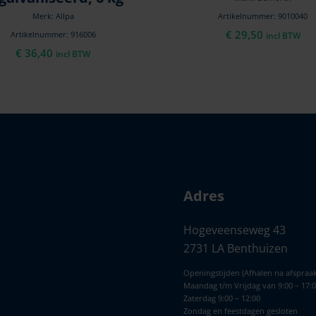
Merk: Allpa
Artikelnummer: 9010040
€
29,50
Artikelnummer: 916006
incl BTW
€
36,40
incl BTW
Adres
Hogeveenseweg 43
2731 LA Benthuizen
Openingstijden (Afhalen na afspraak
Maandag t/m Vrijdag van 9:00 – 17:
Zaterdag 9:00 – 12:00
Zondag en feestdagen gesloten