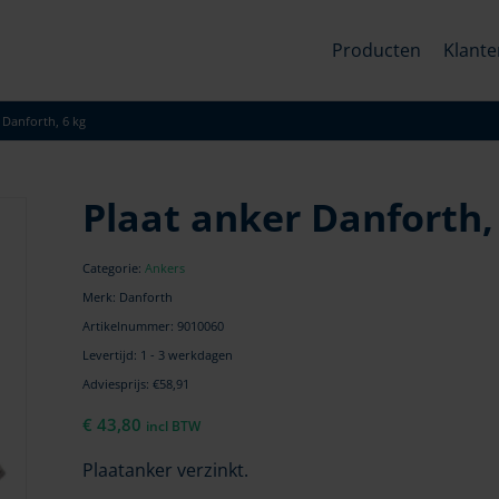
Producten
Klante
 Danforth, 6 kg
Plaat anker Danforth,
Categorie:
Ankers
Merk: Danforth
Artikelnummer:
9010060
Levertijd: 1 - 3 werkdagen
Adviesprijs: €58,91
€
43,80
incl BTW
Plaatanker verzinkt.