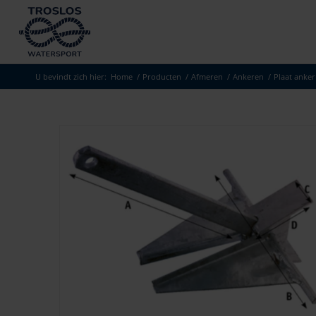
U bevindt zich hier:
Home
/
Producten
/
Afmeren
/
Ankeren
/
Plaat anker