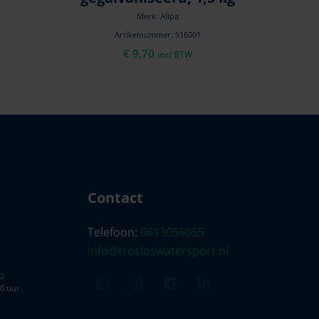
Merk: Allpa
Artikelnummer: 916001
€
9,70
incl BTW
Contact
Telefoon:
0613056055
info@trosloswatersport.nl
)
00 uur