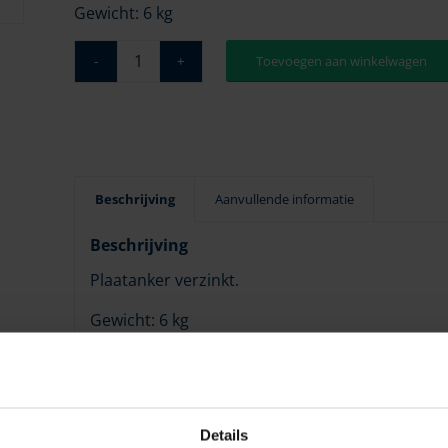
Gewicht: 6 kg
Toevoegen aan winkelwagen
Beschrijving
Aanvullende informatie
Beschrijving
Plaatanker verzinkt.
Gewicht: 6 kg
Afmetingen in mm:
A=495
B=455
Details