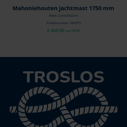
Mahoniehouten jachtmast 1750 mm
Merk: CombiNoord
Artikelnummer: MI2915
€
469,00
incl BTW