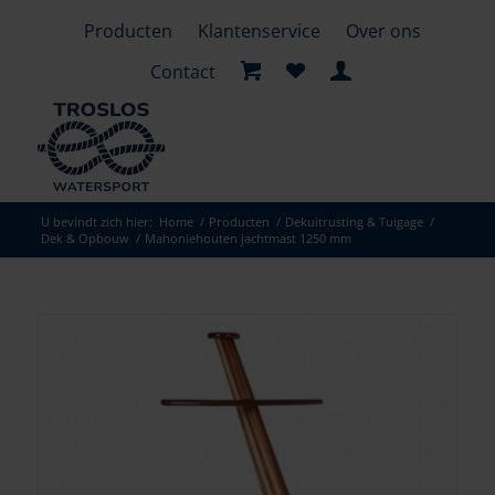
Producten
Klantenservice
Over ons
Contact
U bevindt zich hier:
Home
/
Producten
/
Dekuitrusting & Tuigage
/
Dek & Opbouw
/
Mahoniehouten jachtmast 1250 mm