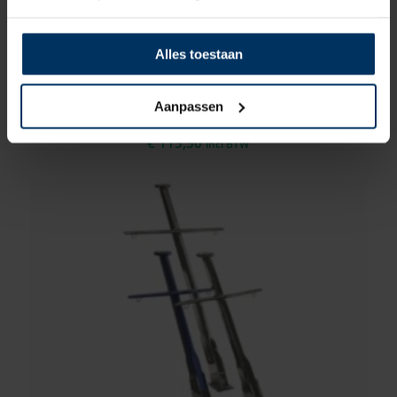
Alles toestaan
jachtmastvoet RVS304
Merk: CombiNoord
Aanpassen
Artikelnummer: CN15001
€
115,50
incl BTW