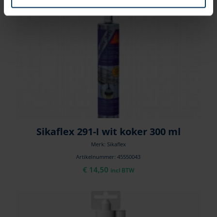
Sikaflex 291-I wit koker 300 ml
Merk: Sikaflex
Artikelnummer: 45550043
€
14,50
incl BTW