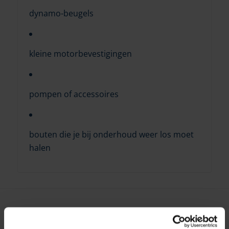
dynamo-beugels
kleine motorbevestigingen
pompen of accessoires
bouten die je bij onderhoud weer los moet
halen
Gerelateerde Producten