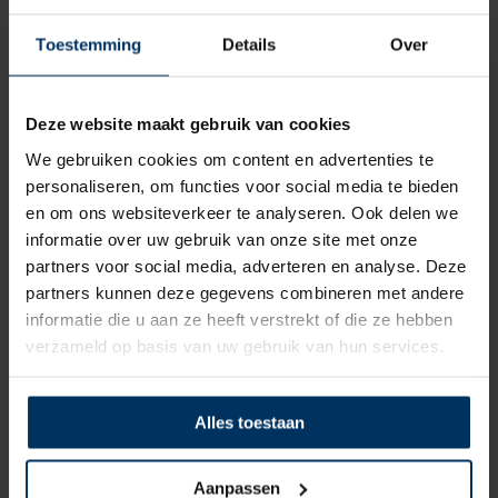
Toestemming
Details
Over
Deze website maakt gebruik van cookies
We gebruiken cookies om content en advertenties te
personaliseren, om functies voor social media te bieden
en om ons websiteverkeer te analyseren. Ook delen we
informatie over uw gebruik van onze site met onze
partners voor social media, adverteren en analyse. Deze
partners kunnen deze gegevens combineren met andere
informatie die u aan ze heeft verstrekt of die ze hebben
Sika Sikaflex 292i 300ml marine wit
verzameld op basis van uw gebruik van hun services.
Merk: Sikaflex
Artikelnummer: 45550050
€
26,80
incl BTW
Alles toestaan
Aanpassen