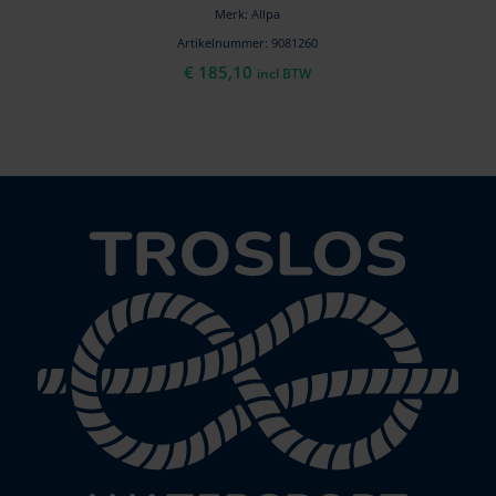
Merk: Allpa
Artikelnummer: 9081260
€
185,10
incl BTW