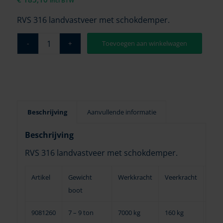
incl BTW
RVS 316 landvastveer met schokdemper.
Toevoegen aan winkelwagen
Beschrijving
Aanvullende informatie
Beschrijving
RVS 316 landvastveer met schokdemper.
Artikel
Gewicht
Werkkracht
Veerkracht
Bree
boot
9081260
7 – 9 ton
7000 kg
160 kg
1500