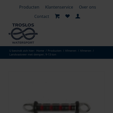
Producten
Klantenservice
Over ons
Contact
U bevindt zich hier:
Home
/
Producten
/
Afmeren
/
Afmeren
/
Landvastveer met demper; 9-13 ton