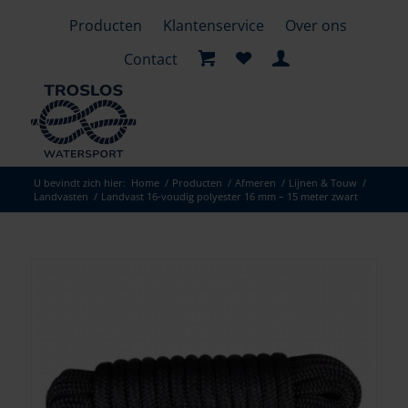
Producten
Klantenservice
Over ons
Contact
U bevindt zich hier:
Home
/
Producten
/
Afmeren
/
Lijnen & Touw
/
Landvasten
/
Landvast 16-voudig polyester 16 mm – 15 meter zwart