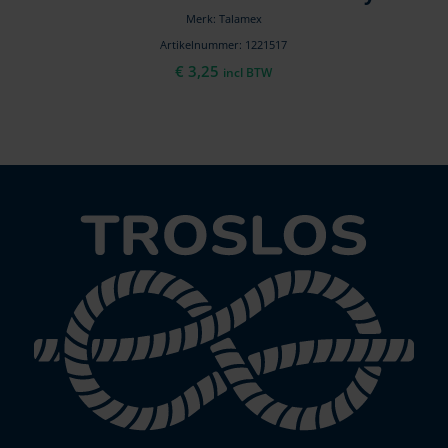
Merk: Talamex
Artikelnummer: 1221517
€
3,25
incl BTW