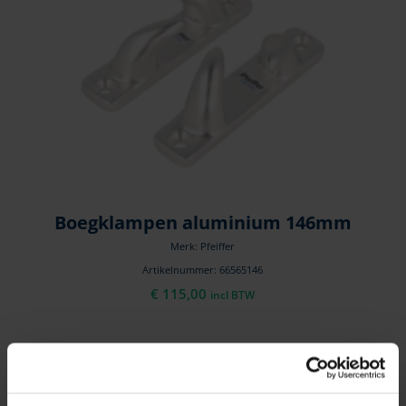
Boegklampen aluminium 146mm
Merk: Pfeiffer
Artikelnummer: 66565146
€
115,00
incl BTW