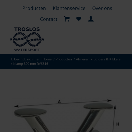
Producten
Klantenservice
Over ons
Contact
U bevindt zich hier:
Home
/
Producten
/
Afmeren
/
Bolders & Kikkers
/
Klamp 300 mm RVS316