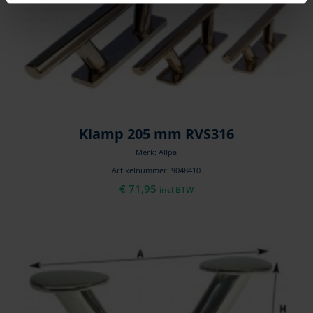
Klamp 205 mm RVS316
Merk: Allpa
Artikelnummer: 9048410
€
71,95
incl BTW