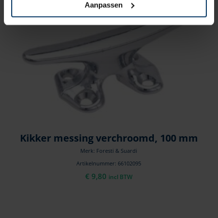
Aanpassen
Kikker messing verchroomd, 100 mm
Merk: Foresti & Suardi
Artikelnummer: 66102095
€
9,80
incl BTW