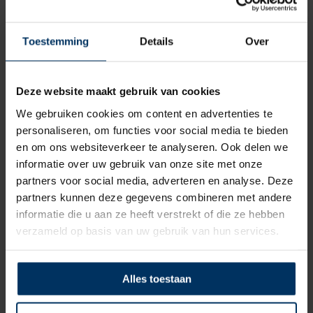
Toestemming
Details
Over
Deze website maakt gebruik van cookies
We gebruiken cookies om content en advertenties te
personaliseren, om functies voor social media te bieden
en om ons websiteverkeer te analyseren. Ook delen we
informatie over uw gebruik van onze site met onze
partners voor social media, adverteren en analyse. Deze
partners kunnen deze gegevens combineren met andere
Nylon kikker 220 mm
informatie die u aan ze heeft verstrekt of die ze hebben
verzameld op basis van uw gebruik van hun services.
Merk: Allpa
Artikelnummer: 209015
€
3,20
incl BTW
Alles toestaan