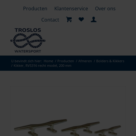
Producten
Klantenservice
Over ons
Contact
U bevindt zich hier:
Home
/
Producten
/
Afmeren
/
Bolders & Kikkers
/
Kikker, RVS316 recht model, 200 mm