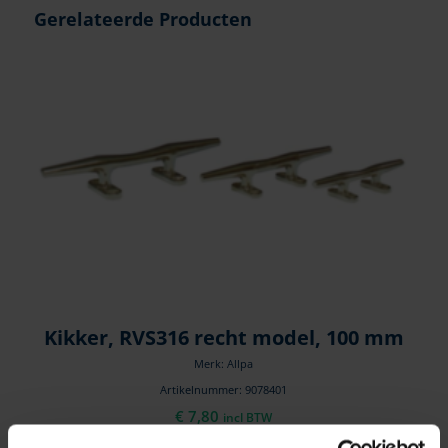
Gerelateerde Producten
Kikker, RVS316 recht model, 100 mm
Merk: Allpa
Artikelnummer: 9078401
€
7,80
incl BTW