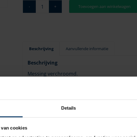
Toevoegen aan winkelwagen
Beschrijving
Aanvullende informatie
Beschrijving
Messing verchroomd.
Hoornlengte 50 mm
Afmeting 17×13 mm
Details
 van cookies