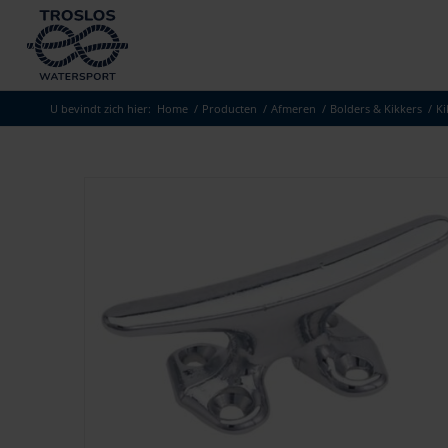
U bevindt zich hier:
Home
/
Producten
/
Afmeren
/
Bolders & Kikkers
/
Ki