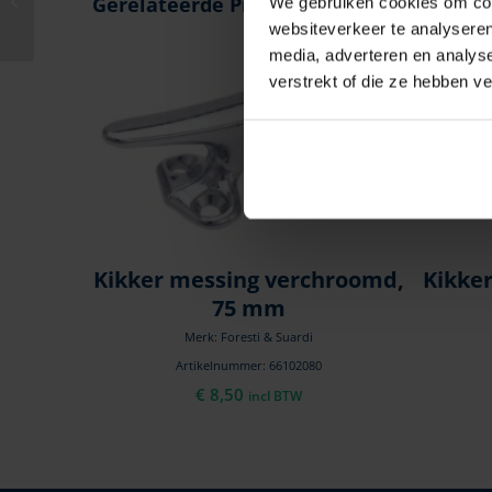
Gerelateerde Producten
We gebruiken cookies om cont
model, 300 mm
websiteverkeer te analyseren
media, adverteren en analys
verstrekt of die ze hebben v
Kikker messing verchroomd,
Kikker
75 mm
Merk: Foresti & Suardi
Artikelnummer: 66102080
€
8,50
incl BTW