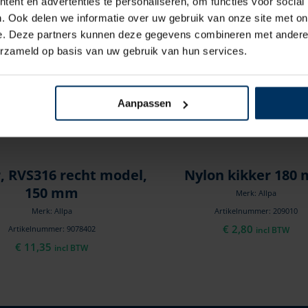
ent en advertenties te personaliseren, om functies voor social
. Ook delen we informatie over uw gebruik van onze site met on
e. Deze partners kunnen deze gegevens combineren met andere i
erzameld op basis van uw gebruik van hun services.
Aanpassen
, RVS316 recht model,
Nylon kikker 180
150 mm
Merk: Allpa
Merk: Allpa
Artikelnummer: 209010
€
2,80
Artikelnummer: 9078402
incl BTW
€
11,35
incl BTW