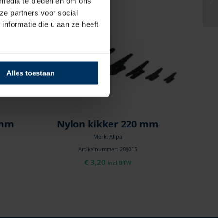
 media te bieden en om ons
ze partners voor social
nformatie die u aan ze heeft
Alles toestaan
 mm
Nylon kikker 220 mm
Merk: Allpa
Artikelnummer: 209015
€
3,20
incl BTW