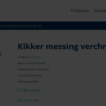
Producten
Klante
kker messing verchroomd, 50 mm
Kikker messing verc
Categorie:
Kikkers
Merk: Foresti & Suardi
Artikelnummer:
66102060
Levertijd: Voorraad
Adviesprijs: €8,50
€
7,65
incl BTW
Op voorraad