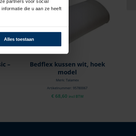
ze partners voor social
nformatie die u aan ze heeft
Alles toestaan
ic –
Bedflex kussen wit, hoek
model
Merk: Talamex
Artikelnummer: 95780067
€
68,60
incl BTW