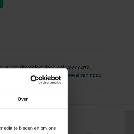
oor groot zitcomfort doch ook voor extra
n en de kussens kunnen dus in geval van nood
Over
 media te bieden en om ons