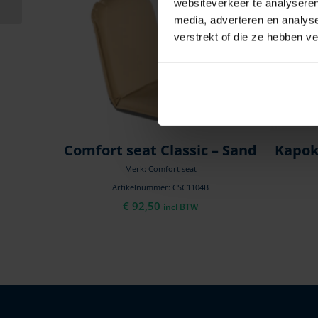
websiteverkeer te analyseren
media, adverteren en analys
verstrekt of die ze hebben v
Comfort seat Classic – Sand
Kapok
Merk: Comfort seat
Artikelnummer: CSC1104B
€
92,50
incl BTW