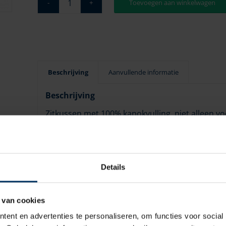
Toevoegen aan winkelwagen
Beschrijving
Aanvullende informatie
Beschrijving
Zitkussen met 100% kapokvulling, niet alleen v
veiligheid. Kapok heeft een groot drijfvermoge
als zwemhulp dienen.
Details
 van cookies
ent en advertenties te personaliseren, om functies voor social