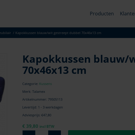
Producten
Klante
ubilair
/
Kapokkussen blauw/wit gestreept dubbel 70x46x13 cm
Kapokkussen blauw/wi
70x46x13 cm
Categorie:
Kussens
Merk: Talamex
Artikelnummer:
79505113
Levertijd: 1 - 3 werkdagen
Adviesprijs: €47,80
€
39,80
incl BTW