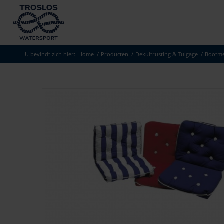
U bevindt zich hier:
Home
/
Producten
/
Dekuitrusting & Tuigage
/
Bootme