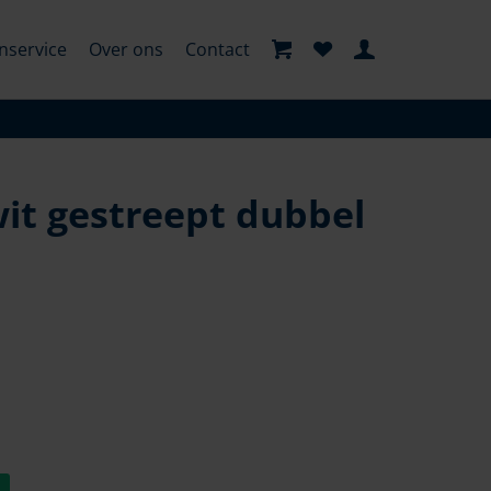
nservice
Over ons
Contact
t gestreept dubbel