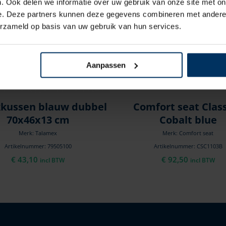
. Ook delen we informatie over uw gebruik van onze site met on
e. Deze partners kunnen deze gegevens combineren met andere i
erzameld op basis van uw gebruik van hun services.
Aanpassen
kussen blauw dubbel
Comfort seat Class
70x46x13 cm
Cobalt blue
Merk: Talamex
Merk: Comfort seat
Artikelnummer: 79505100
Artikelnummer: CSC1103B
€
43,10
€
92,50
incl BTW
incl BTW