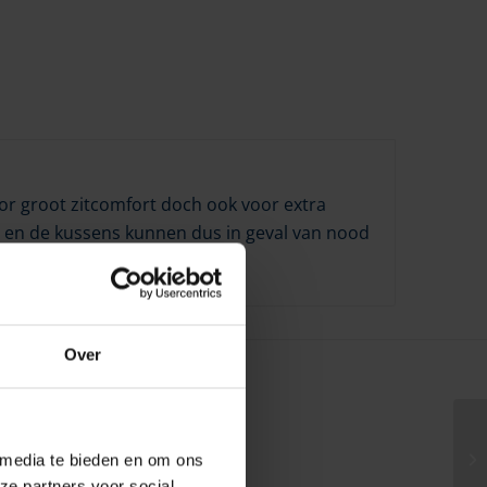
oor groot zitcomfort doch ook voor extra
n en de kussens kunnen dus in geval van nood
Over
 media te bieden en om ons
ze partners voor social