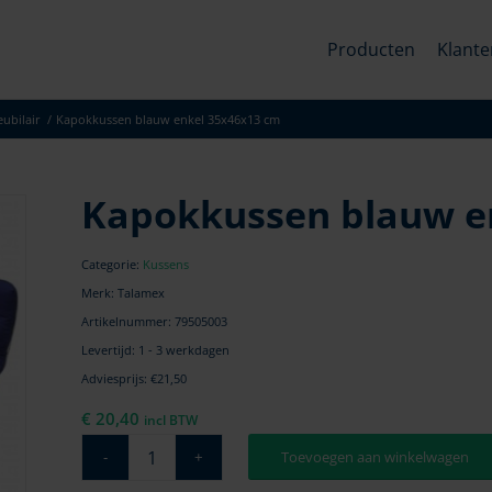
Producten
Klante
ubilair
/
Kapokkussen blauw enkel 35x46x13 cm
Kapokkussen blauw e
Categorie:
Kussens
Merk: Talamex
Artikelnummer:
79505003
Levertijd: 1 - 3 werkdagen
Adviesprijs: €21,50
€
20,40
incl BTW
Toevoegen aan winkelwagen