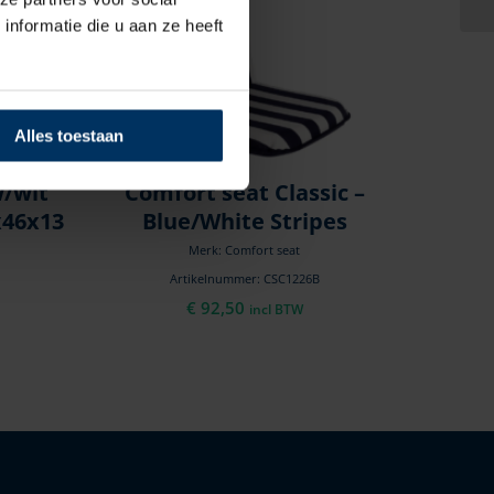
nformatie die u aan ze heeft
Alles toestaan
/wit
Comfort seat Classic –
x46x13
Blue/White Stripes
Merk: Comfort seat
Artikelnummer: CSC1226B
€
92,50
incl BTW