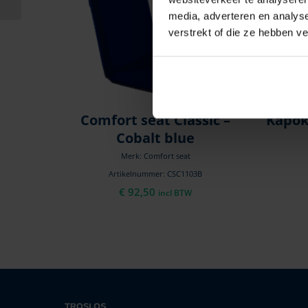
media, adverteren en analys
verstrekt of die ze hebben v
Comfort seat Classic –
Kapok
Cobalt blue
Merk: Comfort seat
Artikelnummer: CSC1103B
€
92,50
incl BTW