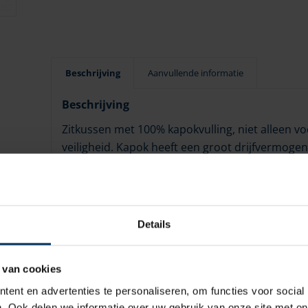
Beschrijving
Aanvullende informatie
Beschrijving
Zitkussen met 100% kapokvulling, niet alleen v
veiligheid. Kapok heeft een groot drijfvermoge
als zwemhulp dienen.
Details
 van cookies
ent en advertenties te personaliseren, om functies voor social
. Ook delen we informatie over uw gebruik van onze site met on