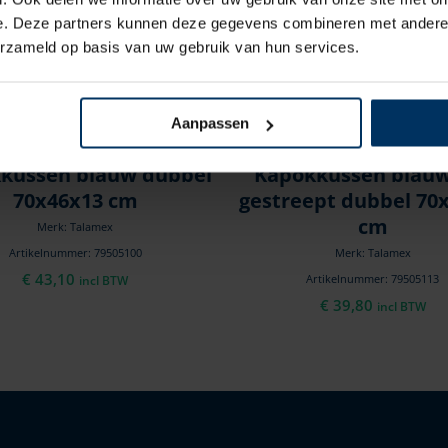
e. Deze partners kunnen deze gegevens combineren met andere i
erzameld op basis van uw gebruik van hun services.
Aanpassen
kussen blauw dubbel
Kapokkussen blauw
70x46x13 cm
gestreept dubbel 70
cm
Merk: Talamex
Artikelnummer: 79505100
Merk: Talamex
€
43,10
Artikelnummer: 79505113
incl BTW
€
39,80
incl BTW