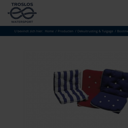
U bevindt zich hier:
Home
/
Producten
/
Dekuitrusting & Tuigage
/
Bootme