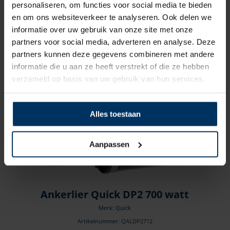
personaliseren, om functies voor social media te bieden
Artikelnummer: QALE1024D
en om ons websiteverkeer te analyseren. Ook delen we
€
2.245,00
incl BTW
informatie over uw gebruik van onze site met onze
partners voor social media, adverteren en analyse. Deze
partners kunnen deze gegevens combineren met andere
informatie die u aan ze heeft verstrekt of die ze hebben
verzameld op basis van uw gebruik van hun services.
Alles toestaan
Aanpassen
Ankerlier Quick DP2 700 watt
Merk: Quick
Artikelnummer: QALDP2712