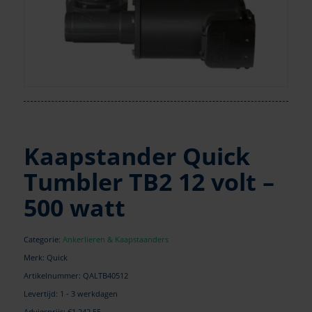
Kaapstander Quick
Tumbler TB2 12 volt –
500 watt
Categorie:
Ankerlieren & Kaapstaanders
Merk: Quick
Artikelnummer:
QALTB40512
Levertijd: 1 - 3 werkdagen
Adviesprijs: €1.242,55