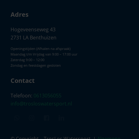
Adres
Hogeveenseweg 43
2731 LA Benthuizen
Openingstijden (Afhalen na afspraak)
Maandag t/m Vrijdag van 9:00 – 17:00 uur
Zaterdag 9:00 – 12:00
Zondag en feestdagen gesloten
Contact
Telefoon:
0613056055
info@trosloswatersport.nl
© Copyright – TrosLos Watersport. |
Algemene