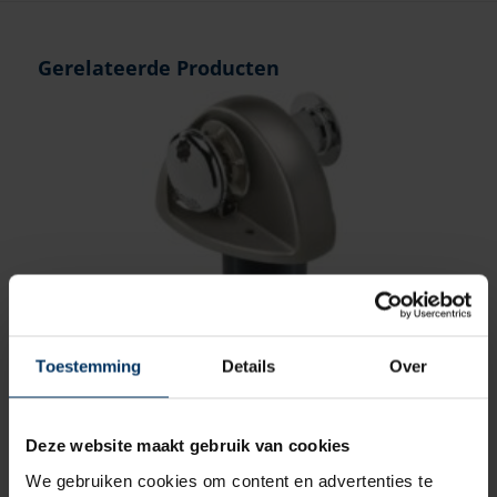
Gerelateerde Producten
Toestemming
Details
Over
Quick Eagle met verhaalkop 24 volt –
1000 watt
Deze website maakt gebruik van cookies
We gebruiken cookies om content en advertenties te
Merk: Quick