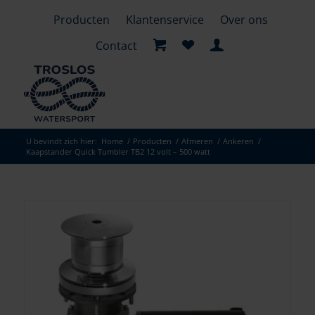
Producten
Klantenservice
Over ons
Contact
U bevindt zich hier:
Home
/
Producten
/
Afmeren
/
Ankeren
/
Kaapstander Quick Tumbler TB2 12 volt – 500 watt