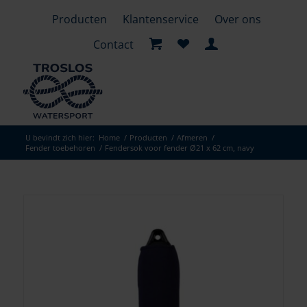
Producten
Klantenservice
Over ons
Contact
U bevindt zich hier:
Home
/
Producten
/
Afmeren
/
Fender toebehoren
/
Fendersok voor fender Ø21 x 62 cm, navy