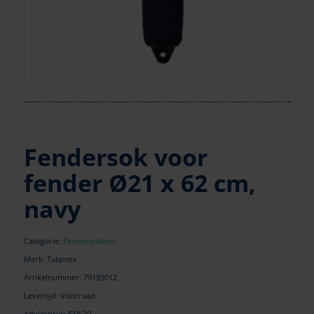
Fendersok voor
fender Ø21 x 62 cm,
navy
Categorie:
Fendersokken
Merk: Talamex
Artikelnummer:
79185012
Levertijd: Voorraad
Adviesprijs: €18,20