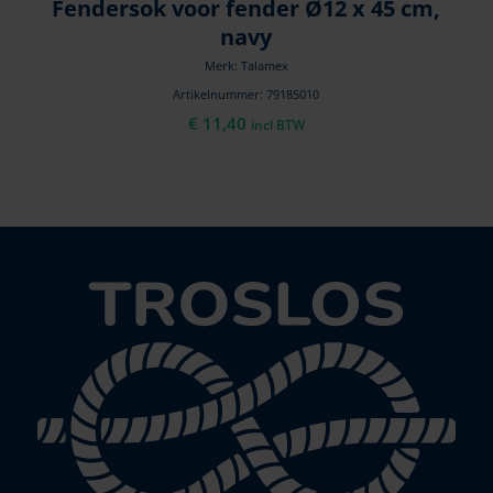
Fendersok voor fender Ø12 x 45 cm,
navy
Merk: Talamex
Artikelnummer: 79185010
€
11,40
incl BTW