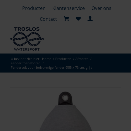
Producten
Klantenservice
Over ons
Contact
U bevindt zich hier:
Home
/
Producten
/
Afmeren
/
Fender toebehoren
/
Fendersok voor bolvormige fender Ø55 x 73 cm, grijs