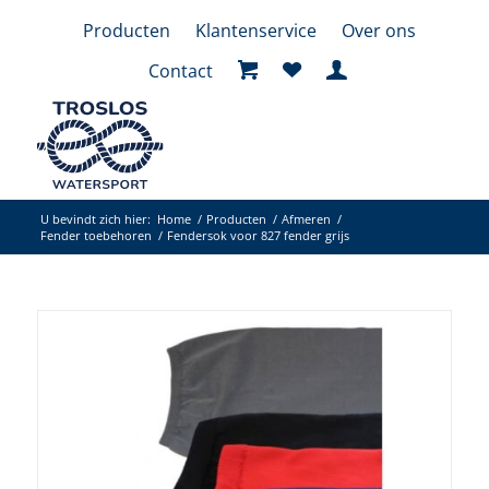
Producten
Klantenservice
Over ons
Contact
U bevindt zich hier:
Home
/
Producten
/
Afmeren
/
Fender toebehoren
/
Fendersok voor 827 fender grijs