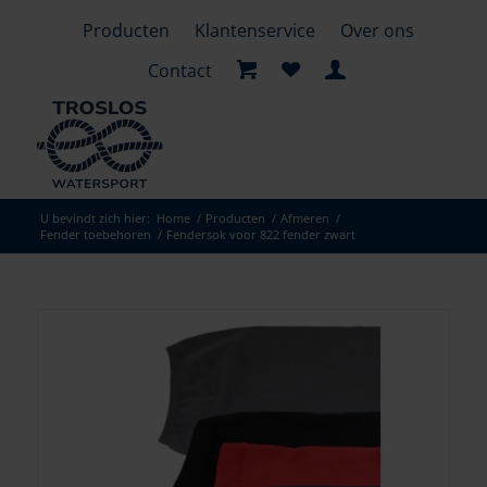
Producten
Klantenservice
Over ons
Contact
U bevindt zich hier:
Home
/
Producten
/
Afmeren
/
Fender toebehoren
/
Fendersok voor 822 fender zwart