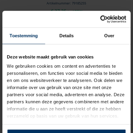
Artikelnummer: 79185255
€
37,25
incl BTW
Toestemming
Details
Over
Deze website maakt gebruik van cookies
We gebruiken cookies om content en advertenties te
personaliseren, om functies voor social media te bieden
en om ons websiteverkeer te analyseren. Ook delen we
informatie over uw gebruik van onze site met onze
partners voor social media, adverteren en analyse. Deze
partners kunnen deze gegevens combineren met andere
informatie die u aan ze heeft verstrekt of die ze hebben
Fendersok voor bolvormige fender
verzameld op basis van uw gebruik van hun services.
B60 zwart
Merk: DAN fender