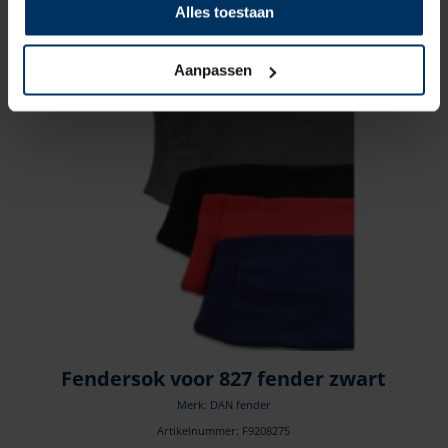
Artikelnummer: F9200605
Alles toestaan
€
41,40
incl BTW
Aanpassen
Fendersok voor 827 fender zwart
Merk: DAN fender
Artikelnummer: F9208275