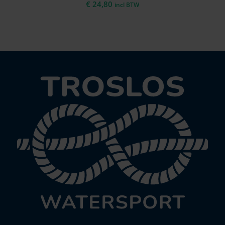
€
24,80
incl BTW