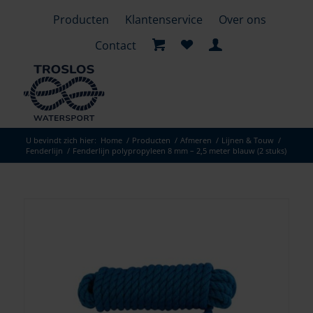
Producten
Klantenservice
Over ons
Contact
U bevindt zich hier:
Home
/
Producten
/
Afmeren
/
Lijnen & Touw
/
Fenderlijn
/
Fenderlijn polypropyleen 8 mm – 2,5 meter blauw (2 stuks)