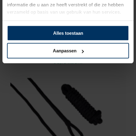
informatie die u aan ze heeft verstrekt of die ze hebben
verzameld op basis van uw gebruik van hun services.
Fenderlijn polypropyleen 8 mm – 2,5
Alles toestaan
meter zwart (2 stuks)
Merk: Talamex
Aanpassen
Artikelnummer: 01222408
€
5,75
incl BTW