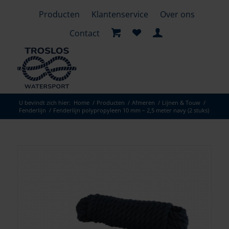
Producten
Klantenservice
Over ons
Contact
U bevindt zich hier:
Home
/
Producten
/
Afmeren
/
Lijnen & Touw
/
Fenderlijn
/
Fenderlijn polypropyleen 10 mm – 2,5 meter navy (2 stuks)