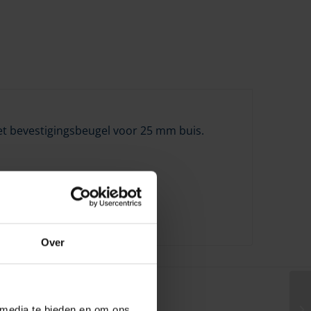
et bevestigingsbeugel voor 25 mm buis.
Over
 media te bieden en om ons