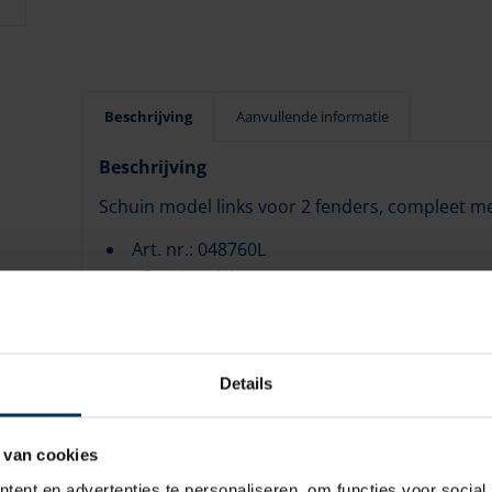
Beschrijving
Aanvullende informatie
Beschrijving
Schuin model links voor 2 fenders, compleet m
Art. nr.: 048760L
Afmeting (lxh): 970 x 480 mm
Voor fenders: Max 300 mm
Type: Majoni 6
Details
 van cookies
ent en advertenties te personaliseren, om functies voor social