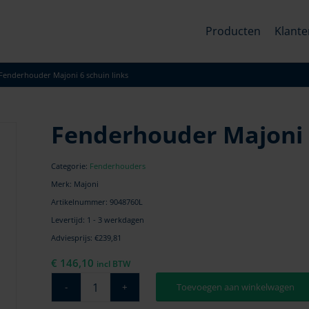
Producten
Klante
Fenderhouder Majoni 6 schuin links
Fenderhouder Majoni 6
Categorie:
Fenderhouders
Merk: Majoni
Artikelnummer:
9048760L
Levertijd: 1 - 3 werkdagen
Adviesprijs: €239,81
€
146,10
incl BTW
Toevoegen aan winkelwagen