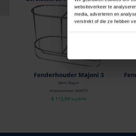
schuin rechts
websiteverkeer te analyseren
media, adverteren en analys
verstrekt of die ze hebben v
Fenderhouder Majoni 3
Fen
Merk: Majoni
Artikelnummer: 9048731
€
115,99
incl BTW