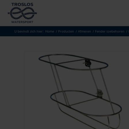
U bevindt zich hier:
Home
/
Producten
/
Afmeren
/
Fender toebehoren
/