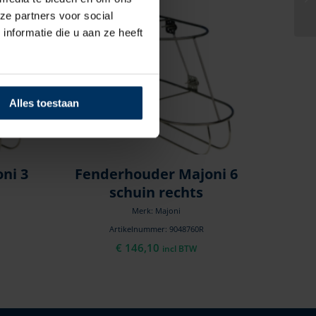
ze partners voor social
nformatie die u aan ze heeft
Alles toestaan
ni 3
Fenderhouder Majoni 6
schuin rechts
Merk: Majoni
Artikelnummer: 9048760R
€
146,10
incl BTW