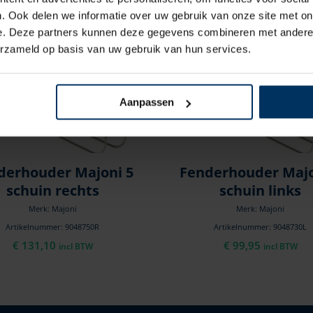
. Ook delen we informatie over uw gebruik van onze site met on
e. Deze partners kunnen deze gegevens combineren met andere i
erzameld op basis van uw gebruik van hun services.
Aanpassen
derhouder Majoni 5
Fenderhouder Majo
schuin rechts
schuin links
Merk: Majoni
Merk: Majoni
Artikelnummer: 9048750R
Artikelnummer: 9048730L
€
131,10
€
99,95
incl BTW
incl BTW