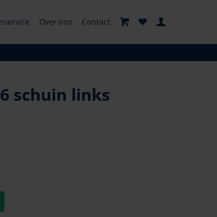
nservice
Over ons
Contact
 schuin links