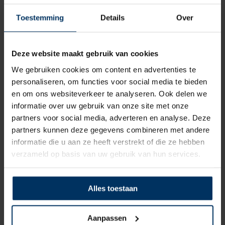
fenders waarborgen. DAN-FENDER besteedt
Toestemming
Details
Over
veel tijd en aandacht aan de ontwikkeling van
alle producten. Alle materialen worden
zorgvuldig en met de hand gekozen. Hierdoor
Deze website maakt gebruik van cookies
zijn alle producten bestand tegen de krachten
We gebruiken cookies om content en advertenties te
der natuur en blijven de fenders er, zelfs na
personaliseren, om functies voor social media te bieden
een aantal jaar trouwe dienst, netjes uitzien.
en om ons websiteverkeer te analyseren. Ook delen we
informatie over uw gebruik van onze site met onze
partners voor social media, adverteren en analyse. Deze
partners kunnen deze gegevens combineren met andere
informatie die u aan ze heeft verstrekt of die ze hebben
verzameld op basis van uw gebruik van hun services.
Alles toestaan
Aanpassen