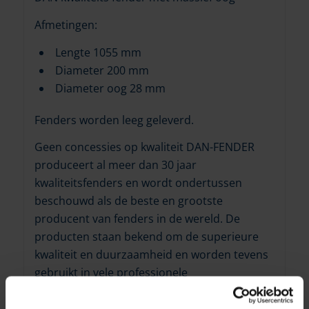
Afmetingen:
Lengte 1055 mm
Diameter 200 mm
Diameter oog 28 mm
Fenders worden leeg geleverd.
Geen concessies op kwaliteit DAN-FENDER
produceert al meer dan 30 jaar
kwaliteitsfenders en wordt ondertussen
beschouwd als de beste en grootste
producent van fenders in de wereld. De
producten staan bekend om de superieure
kwaliteit en duurzaamheid en worden tevens
gebruikt in vele professionele
toepassingen.De reden schuilt in vele
verborgen aspecten die de kwaliteit van de