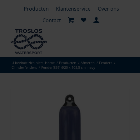
Producten
Klantenservice
Over ons
Contact
U bevindt zich hier:
Home
/
Producten
/
Afmeren
/
Fenders
/
Cilinderfenders
/
Fender(839) Ø20 x 105,5 cm, navy