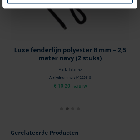
,5
Luxe fenderlijn polyester 8 mm – 2,5
meter navy (2 stuks)
Merk: Talamex
Artikelnummer: 01222618
€
10,20
incl BTW
Gerelateerde Producten