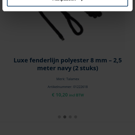
Luxe fenderlijn polyester 8 mm – 2,5
meter navy (2 stuks)
Merk: Talamex
Artikelnummer: 01222618
€
10,20
incl BTW