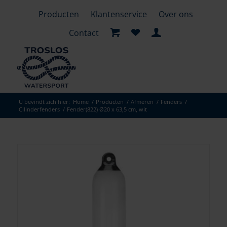
Producten
Klantenservice
Over ons
Contact
U bevindt zich hier:
Home
/
Producten
/
Afmeren
/
Fenders
/
Cilinderfenders
/
Fender(822) Ø20 x 63,5 cm, wit