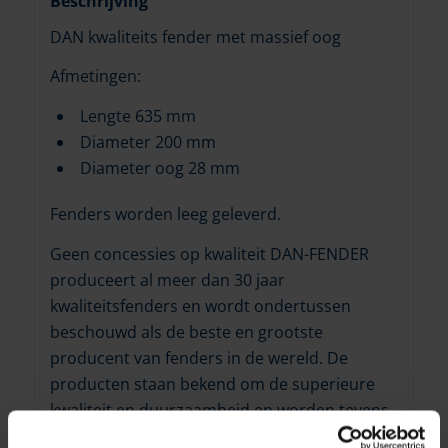
Beschrijving
DAN kwaliteits fender met massief oog
Afmetingen:
Lengte 635 mm
Diameter 200 mm
Diameter oog 28 mm
Fenders worden leeg geleverd.
Geen concessies op kwaliteit DAN-FENDER
produceert al meer dan 30 jaar
kwaliteitsfenders en wordt ondertussen
beschouwd als de beste en grootste
producent van fenders in de wereld. De
producten staan bekend om de superieure
kwaliteit en duurzaamheid en worden tevens
gebruikt in vele professionele