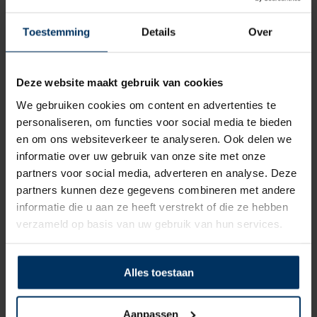
toepassingen.De reden schuilt in vele
verborgen aspecten die de kwaliteit van de
Toestemming
Details
Over
fenders waarborgen. DAN-FENDER besteedt
veel tijd en aandacht aan de ontwikkeling van
alle producten. Alle materialen worden
Deze website maakt gebruik van cookies
zorgvuldig en met de hand gekozen. Hierdoor
We gebruiken cookies om content en advertenties te
zijn alle producten bestand tegen de krachten
personaliseren, om functies voor social media te bieden
der natuur en blijven de fenders er, zelfs na
en om ons websiteverkeer te analyseren. Ook delen we
een aantal jaar trouwe dienst, netjes uitzien.
informatie over uw gebruik van onze site met onze
partners voor social media, adverteren en analyse. Deze
partners kunnen deze gegevens combineren met andere
informatie die u aan ze heeft verstrekt of die ze hebben
verzameld op basis van uw gebruik van hun services.
Alles toestaan
Aanpassen