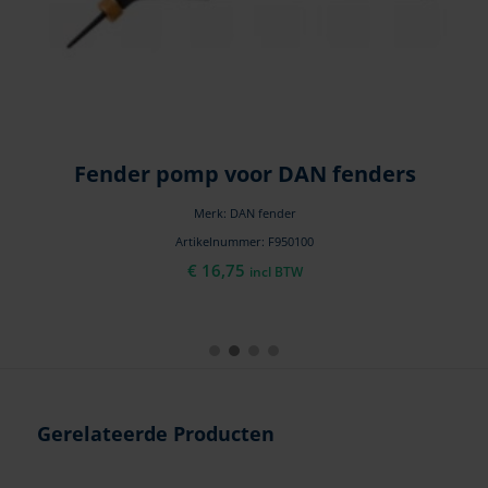
Fender pomp voor DAN fenders
L
Merk: DAN fender
Artikelnummer: F950100
€
16,75
incl BTW
Gerelateerde Producten