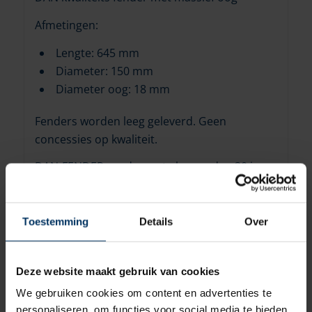
Afmetingen:
Lengte: 645 mm
Diameter: 150 mm
Diameter oog: 18 mm
Fenders worden leeg geleverd. Geen
concessies op kwaliteit.
DAN-FENDER produceert al meer dan 30 jaar
kwaliteitsfenders en wordt ondertussen
beschouwd als de beste en grootste
producent van fenders in de wereld. De
Toestemming
Details
Over
producten staan bekend om de superieure
kwaliteit en duurzaamheid en worden tevens
Deze website maakt gebruik van cookies
gebruikt in vele professionele
toepassingen.De reden schuilt in vele
We gebruiken cookies om content en advertenties te
personaliseren, om functies voor social media te bieden
verborgen aspecten die de kwaliteit van de