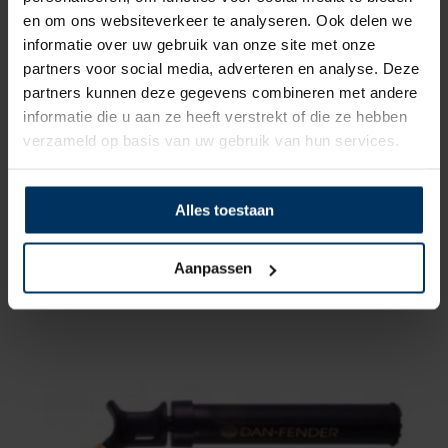
en om ons websiteverkeer te analyseren. Ook delen we
fenders waarborgen. DAN-FENDER besteedt
informatie over uw gebruik van onze site met onze
veel tijd en aandacht aan de ontwikkeling van
partners voor social media, adverteren en analyse. Deze
alle producten. Alle materialen worden
partners kunnen deze gegevens combineren met andere
zorgvuldig en met de hand gekozen. Hierdoor
informatie die u aan ze heeft verstrekt of die ze hebben
zijn alle producten bestand tegen de krachten
verzameld op basis van uw gebruik van hun services.
der natuur en blijven de fenders er, zelfs na
een aantal jaar trouwe dienst, netjes uitzien.
Alles toestaan
Aanpassen