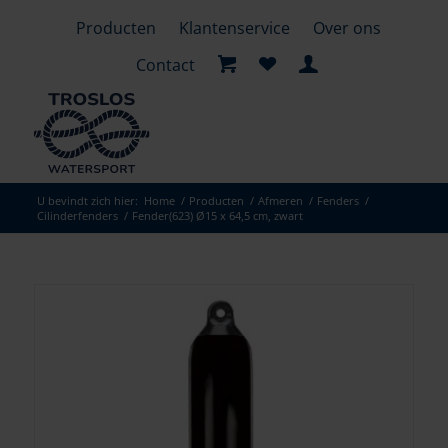
Producten
Klantenservice
Over ons
Contact
U bevindt zich hier:
Home
/
Producten
/
Afmeren
/
Fenders
/
Cilinderfenders
/
Fender(623) Ø15 x 64,5 cm, zwart