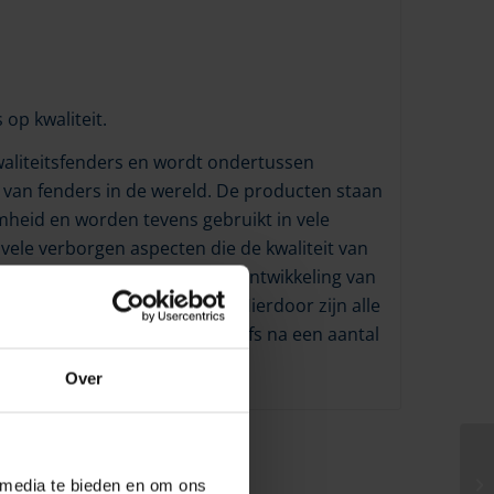
op kwaliteit.
aliteitsfenders en wordt ondertussen
van fenders in de wereld. De producten staan
heid en worden tevens gebruikt in vele
vele verborgen aspecten die de kwaliteit van
el tijd en aandacht aan de ontwikkeling van
dig en met de hand gekozen. Hierdoor zijn alle
 en blijven de fenders er, zelfs na een aantal
Over
 media te bieden en om ons