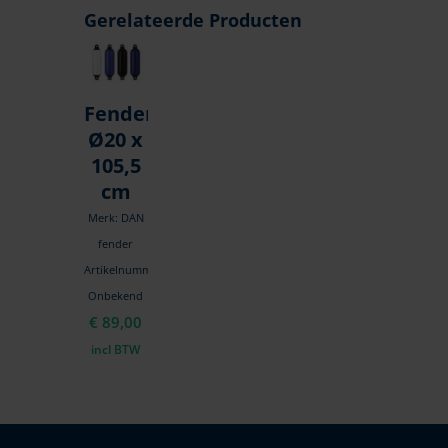
Gerelateerde Producten
Fender(839)
Ø20 x
105,5
cm
Merk: DAN
fender
Artikelnummer:
Onbekend
€
89,00
incl BTW