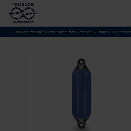
U bevindt zich hier:
Home
/
Producten
/
Afmeren
/
Fenders
/
Cilinderfen