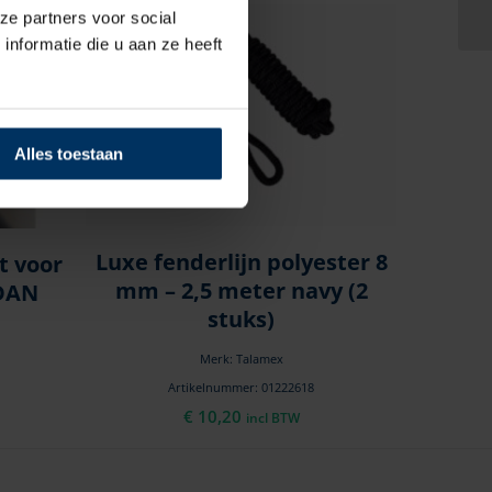
ze partners voor social
nformatie die u aan ze heeft
Alles toestaan
Luxe fenderlijn polyester 8
it voor
mm – 2,5 meter navy (2
 DAN
stuks)
Merk: Talamex
Artikelnummer: 01222618
€
10,20
incl BTW