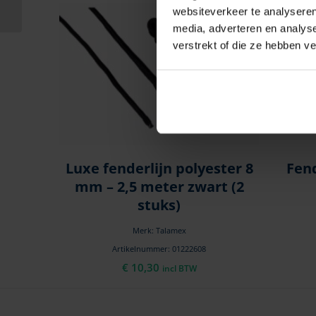
cm, wit
websiteverkeer te analyseren
media, adverteren en analys
verstrekt of die ze hebben v
Luxe fenderlijn polyester 8
Fen
mm – 2,5 meter zwart (2
stuks)
Merk: Talamex
Artikelnummer: 01222608
€
10,30
incl BTW