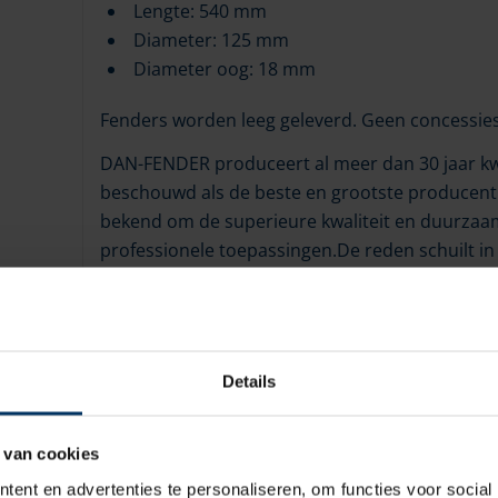
Lengte: 540 mm
Diameter: 125 mm
Diameter oog: 18 mm
Fenders worden leeg geleverd. Geen concessies 
DAN-FENDER produceert al meer dan 30 jaar kw
beschouwd als de beste en grootste producent 
bekend om de superieure kwaliteit en duurzaam
professionele toepassingen.De reden schuilt in 
de fenders waarborgen. DAN-FENDER besteedt ve
alle producten. Alle materialen worden zorgvul
producten bestand tegen de krachten der natuur
jaar trouwe dienst, netjes uitzien.
Details
 van cookies
ent en advertenties te personaliseren, om functies voor social