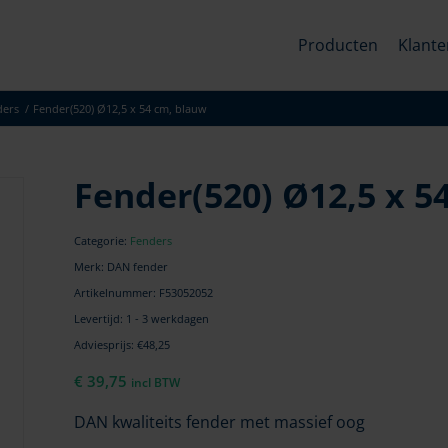
Producten
Klante
ders
/
Fender(520) Ø12,5 x 54 cm, blauw
Fender(520) Ø12,5 x 5
Categorie:
Fenders
Merk: DAN fender
Artikelnummer:
F53052052
Levertijd: 1 - 3 werkdagen
Adviesprijs: €48,25
€
39,75
incl BTW
DAN kwaliteits fender met massief oog