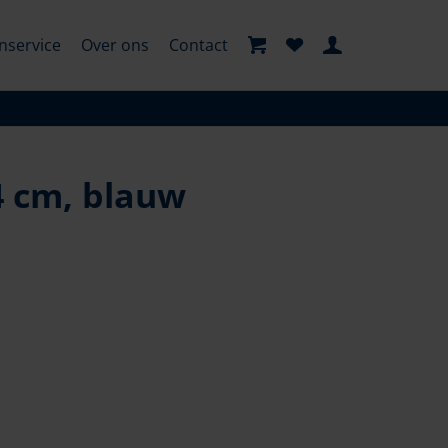
nservice
Over ons
Contact
4 cm, blauw