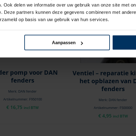
. Ook delen we informatie over uw gebruik van onze site met on
e. Deze partners kunnen deze gegevens combineren met andere i
erzameld op basis van uw gebruik van hun services.
Aanpassen
der pomp voor DAN
Ventiel – reparatie k
fenders
het opblazen van
fenders
Merk: DAN fender
Artikelnummer: F950100
Merk: DAN fender
€
16,75
incl BTW
Artikelnummer: F500000
€
4,95
incl BTW