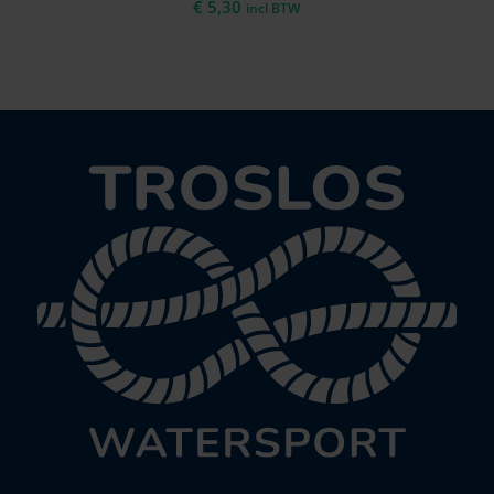
€
5,30
incl BTW