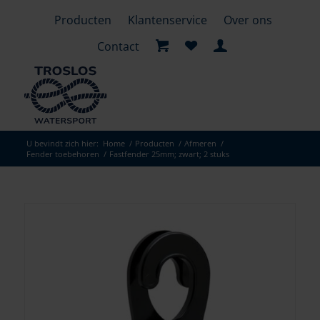
Producten
Klantenservice
Over ons
Contact
U bevindt zich hier:
Home
/
Producten
/
Afmeren
/
Fender toebehoren
/
Fastfender 25mm; zwart; 2 stuks