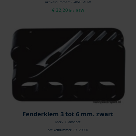
Artikelnummer: FF40/BLAUW
€
32,20
incl BTW
Fenderklem 3 tot 6 mm. zwart
Merk: Clamcleat
Artikelnummer: 67120000