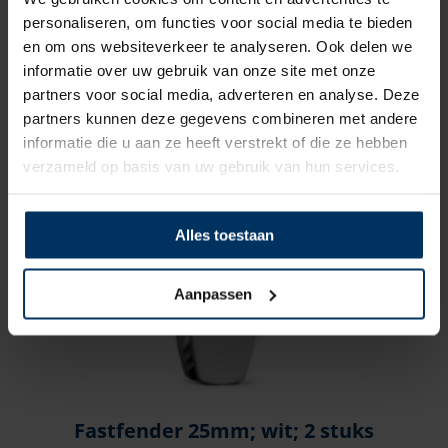
Fastfender 40mm; zwart; 2 stuks
personaliseren, om functies voor social media te bieden
Merk: Fastfender
en om ons websiteverkeer te analyseren. Ook delen we
Artikelnummer: FF40/ZWART
informatie over uw gebruik van onze site met onze
€
32,20
incl BTW
partners voor social media, adverteren en analyse. Deze
partners kunnen deze gegevens combineren met andere
informatie die u aan ze heeft verstrekt of die ze hebben
verzameld op basis van uw gebruik van hun services.
Alles toestaan
Aanpassen
Fastfender 25mm; wit; 2 stuks