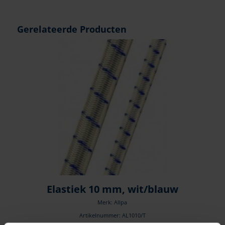
Gerelateerde Producten
Elastiek 10 mm, wit/blauw
Merk: Allpa
Artikelnummer: AL1010/T