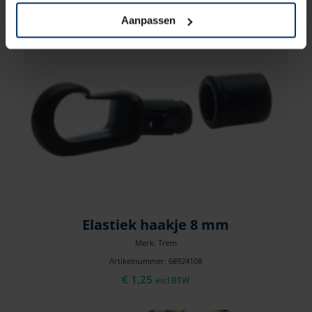
Aanpassen
Elastiek haakje 8 mm
Merk: Trem
Artikelnummer: 68924108
€
1,25
incl BTW