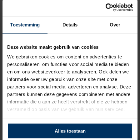
€
173,30
incl BTW
Toestemming
Details
Over
Deze website maakt gebruik van cookies
We gebruiken cookies om content en advertenties te
personaliseren, om functies voor social media te bieden
en om ons websiteverkeer te analyseren. Ook delen we
informatie over uw gebruik van onze site met onze
partners voor social media, adverteren en analyse. Deze
partners kunnen deze gegevens combineren met andere
informatie die u aan ze heeft verstrekt of die ze hebben
Elastiek 4 mm, wit/blauw
verzameld op basis van uw gebruik van hun services.
Merk: Allpa
Artikelnummer: AL1004/T
Alles toestaan
€
0,85
incl BTW