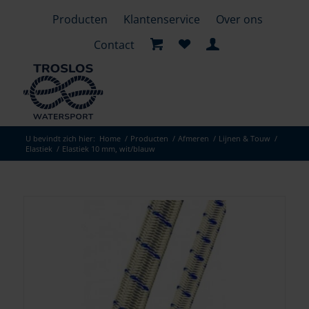
Producten
Klantenservice
Over ons
Contact
U bevindt zich hier:
Home
/
Producten
/
Afmeren
/
Lijnen & Touw
/
Elastiek
/
Elastiek 10 mm, wit/blauw