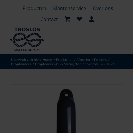
Producten
Klantenservice
Over ons
Contact
U bevindt zich hier:
Home
/
Producten
/
Afmeren
/
Fenders
/
Dropfenders
/
Dropfender Ø15 x 58 cm, diep donkerblauw – 0523