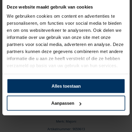
Deze website maakt gebruik van cookies
We gebruiken cookies om content en advertenties te
personaliseren, om functies voor social media te bieden
en om ons websiteverkeer te analyseren. Ook delen we
informatie over uw gebruik van onze site met onze
partners voor social media, adverteren en analyse. Deze
partners kunnen deze gegevens combineren met andere
informatie die u aan ze heeft verstrekt of die ze hebben
verzameld op basis van uw gebruik van hun services.
Alles toestaan
s
Vulnippel om fenders op te pompen
Aanpassen
met een fietspomp
Merk: Majoni
Artikelnummer: 9059613