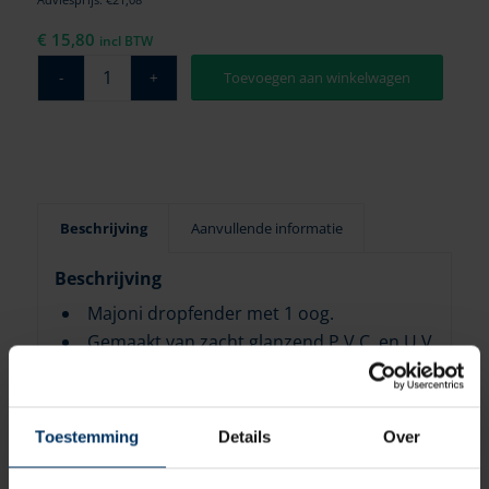
€
15,80
incl BTW
Toevoegen aan winkelwagen
Beschrijving
Aanvullende informatie
Beschrijving
Majoni dropfender met 1 oog.
Gemaakt van zacht glanzend P.V.C. en U.V
bestendig.
Met kogelventiel.
Toestemming
Details
Over