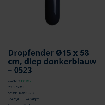
Dropfender Ø15 x 58
cm, diep donkerblauw
– 0523
Categorie:
Fenders
Merk: Majoni
Artikelnummer:
0523
Levertijd: 1 - 3 werkdagen
Adviesprijs: €21,08