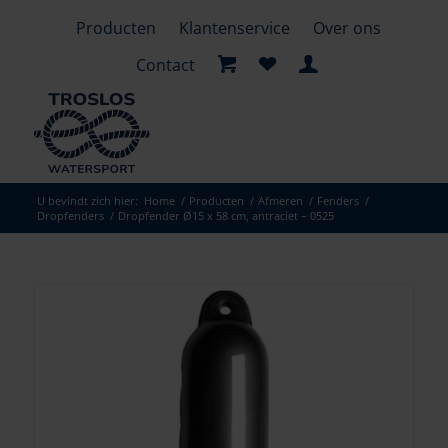
Producten
Klantenservice
Over ons
Contact
U bevindt zich hier:
Home
/
Producten
/
Afmeren
/
Fenders
/
Dropfenders
/
Dropfender Ø15 x 58 cm, antraciet – 0525