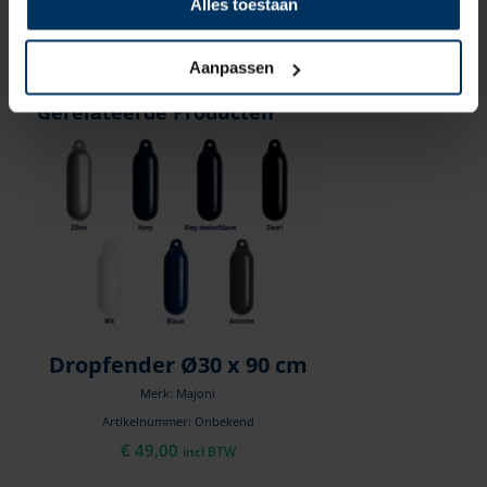
Alles toestaan
Aanpassen
Gerelateerde Producten
Dropfender Ø30 x 90 cm
Merk: Majoni
Artikelnummer: Onbekend
€
49,00
incl BTW