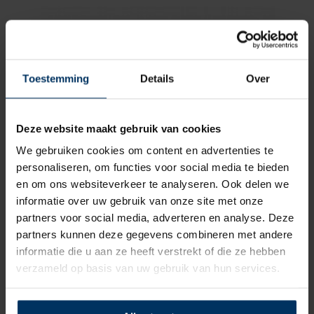
Toestemming
Details
Over
Deze website maakt gebruik van cookies
We gebruiken cookies om content en advertenties te
personaliseren, om functies voor social media te bieden
en om ons websiteverkeer te analyseren. Ook delen we
informatie over uw gebruik van onze site met onze
en
Fenderventiel voor Majoni fenders
partners voor social media, adverteren en analyse. Deze
partners kunnen deze gegevens combineren met andere
Merk: Majoni
informatie die u aan ze heeft verstrekt of die ze hebben
Artikelnummer: 9059610
verzameld op basis van uw gebruik van hun services.
€
1,50
incl BTW