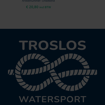
Artikelnummer: Onbekend
€
20,80
incl BTW