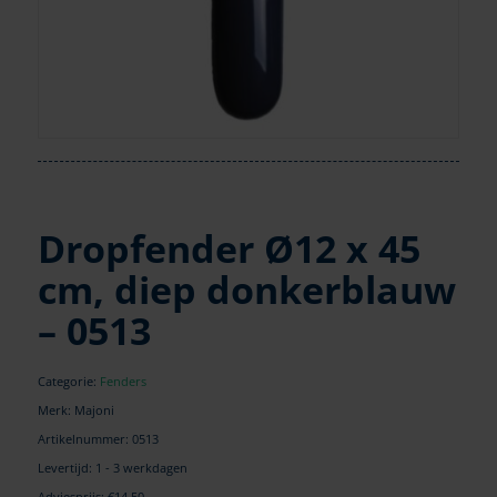
Dropfender Ø12 x 45
cm, diep donkerblauw
– 0513
Categorie:
Fenders
Merk: Majoni
Artikelnummer:
0513
Levertijd: 1 - 3 werkdagen
Adviesprijs: €14,50