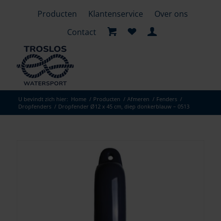
Producten
Klantenservice
Over ons
Contact
U bevindt zich hier:
Home
/
Producten
/
Afmeren
/
Fenders
/
Dropfenders
/
Dropfender Ø12 x 45 cm, diep donkerblauw – 0513