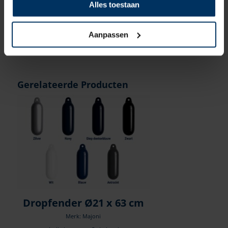
Alles toestaan
€
4,10
incl BTW
Aanpassen
Gerelateerde Producten
Dropfender Ø21 x 63 cm
Merk: Majoni