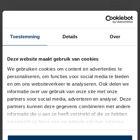
Toestemming
Details
Over
Deze website maakt gebruik van cookies
We gebruiken cookies om content en advertenties te
personaliseren, om functies voor social media te bieden
en om ons websiteverkeer te analyseren. Ook delen we
informatie over uw gebruik van onze site met onze
partners voor social media, adverteren en analyse. Deze
partners kunnen deze gegevens combineren met andere
s
Vulnippel om fenders op te pompen
informatie die u aan ze heeft verstrekt of die ze hebben
met een fietspomp
verzameld op basis van uw gebruik van hun services.
Merk: Majoni
Artikelnummer: 9059613