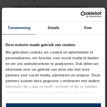
De Majoni bolfenders zijn vervaardigd van
duurzaam kunststof, waardoor deze ook op
langere termijn en bij veelvuldig gebruik hun
goede werking blijven behouden. Ze zijn
Toestemming
Details
Over
voorzien van een verzonken ventiel.
Aantrekkelijk geprijsd en praktisch in het
gebruik.
Deze website maakt gebruik van cookies
We gebruiken cookies om content en advertenties te
Fenders worden zonder lucht geleverd.
personaliseren, om functies voor social media te bieden
en om ons websiteverkeer te analyseren. Ook delen we
informatie over uw gebruik van onze site met onze
partners voor social media, adverteren en analyse. Deze
partners kunnen deze gegevens combineren met andere
informatie die u aan ze heeft verstrekt of die ze hebben
verzameld op basis van uw gebruik van hun services.