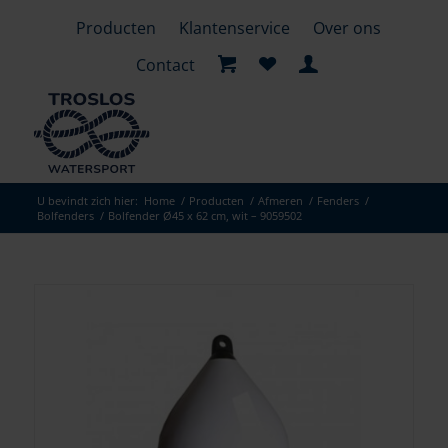
Producten
Klantenservice
Over ons
Contact
U bevindt zich hier:
Home
/
Producten
/
Afmeren
/
Fenders
/
Bolfenders
/
Bolfender Ø45 x 62 cm, wit – 9059502