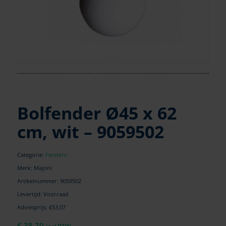
Bolfender Ø45 x 62
cm, wit – 9059502
Categorie:
Fenders
Merk: Majoni
Artikelnummer:
9059502
Levertijd: Voorraad
Adviesprijs: €53,07
€
38,70