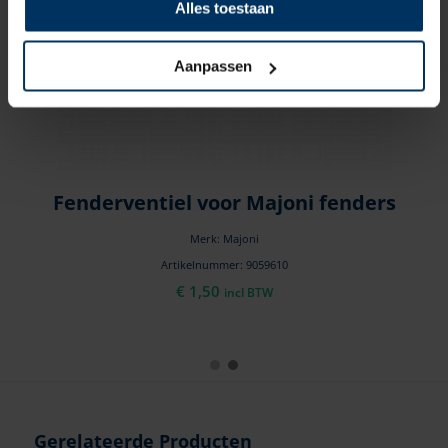
Alles toestaan
Aanpassen
en
Fenderventiel voor Majoni fenders
Merk: Majoni
Artikelnummer: 9059610
€
1,50
incl BTW
Gerelateerde Producten