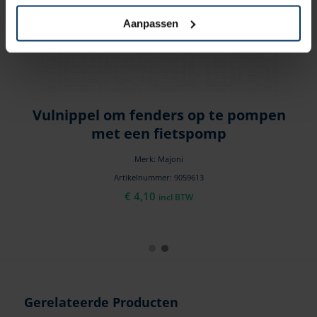
Aanpassen
s
Vulnippel om fenders op te pompen
met een fietspomp
Merk: Majoni
Artikelnummer: 9059613
€
4,10
incl BTW
Gerelateerde Producten