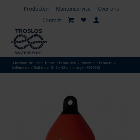
Producten
Klantenservice
Over ons
Contact
U bevindt zich hier:
Home
/
Producten
/
Afmeren
/
Fenders
/
Bolfenders
/
Bolfender Ø45 x 62 cm, oranje – 9059542