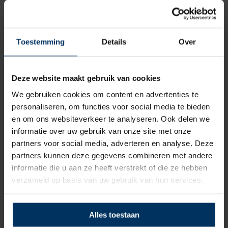
duurzaam kunststof, waardoor deze ook op
langere termijn en bij veelvuldig gebruik hun
goede werking blijven behouden. Ze zijn
Toestemming
Details
Over
voorzien van een verzonken ventiel.
Aantrekkelijk geprijsd en praktisch in het
gebruik.
Deze website maakt gebruik van cookies
Fenders worden zonder lucht geleverd.
We gebruiken cookies om content en advertenties te
personaliseren, om functies voor social media te bieden
en om ons websiteverkeer te analyseren. Ook delen we
informatie over uw gebruik van onze site met onze
partners voor social media, adverteren en analyse. Deze
partners kunnen deze gegevens combineren met andere
informatie die u aan ze heeft verstrekt of die ze hebben
verzameld op basis van uw gebruik van hun services.
Alles toestaan