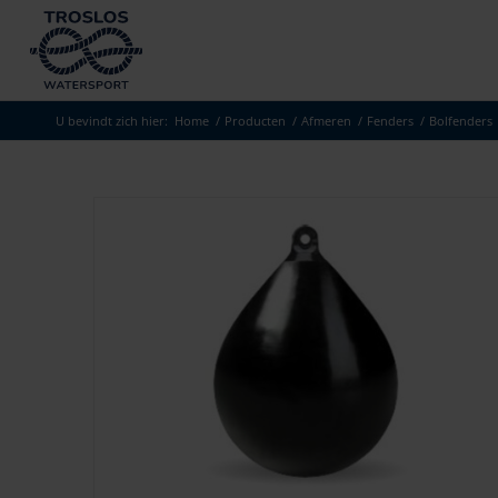
U bevindt zich hier:
Home
/
Producten
/
Afmeren
/
Fenders
/
Bolfenders