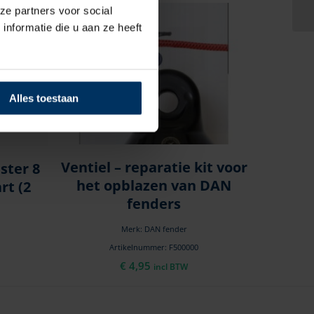
ze partners voor social
nformatie die u aan ze heeft
Alles toestaan
Ventiel – reparatie kit voor
ster 8
het opblazen van DAN
rt (2
fenders
Merk: DAN fender
Artikelnummer: F500000
€
4,95
incl BTW