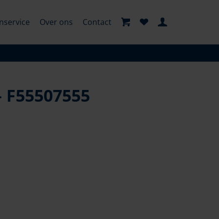
nservice
Over ons
Contact
– F55507555