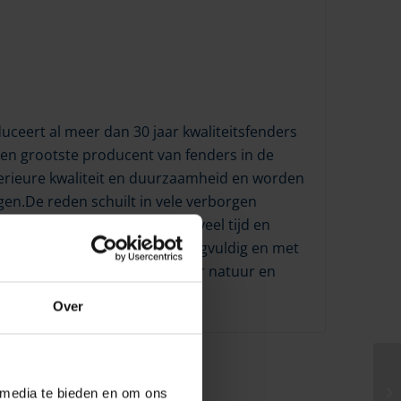
ceert al meer dan 30 jaar kwaliteitsfenders
en grootste producent van fenders in de
rieure kwaliteit en duurzaamheid en worden
gen.De reden schuilt in vele verborgen
orgen. DAN-FENDER besteedt veel tijd en
n. Alle materialen worden zorgvuldig en met
 bestand tegen de krachten der natuur en
ouwe dienst, netjes uitzien.
Over
 media te bieden en om ons