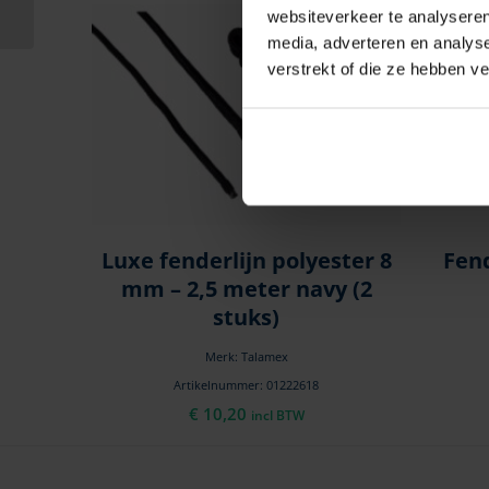
F55507553
websiteverkeer te analyseren
media, adverteren en analys
verstrekt of die ze hebben v
Luxe fenderlijn polyester 8
Fen
mm – 2,5 meter navy (2
stuks)
Merk: Talamex
Artikelnummer: 01222618
€
10,20
incl BTW