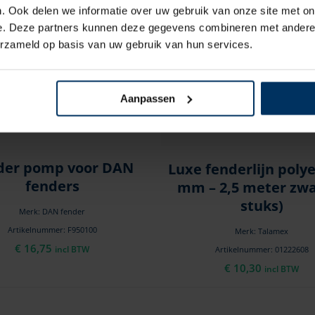
. Ook delen we informatie over uw gebruik van onze site met on
e. Deze partners kunnen deze gegevens combineren met andere i
erzameld op basis van uw gebruik van hun services.
Aanpassen
der pomp voor DAN
Luxe fenderlijn polye
fenders
mm – 2,5 meter zwa
stuks)
Merk: DAN fender
Artikelnummer: F950100
Merk: Talamex
€
16,75
incl BTW
Artikelnummer: 01222608
€
10,30
incl BTW