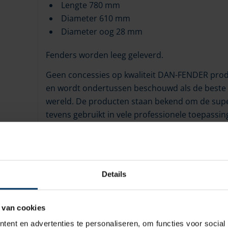
Lengte 780 mm
Diameter 610 mm
Diameter oog 28 mm
Fenders worden leeg geleverd.
Geen concessies op kwaliteit DAN-FENDER produ
en wordt ondertussen beschouwd als de beste 
wereld. De producten staan bekend om de supe
tevens gebruikt in vele professionele toepassin
aspecten die de kwaliteit van de fenders waarb
aandacht aan de ontwikkeling van alle producte
de hand gekozen. Hierdoor zijn alle producten
blijven de fenders er, zelfs na een aantal jaar tr
Details
 van cookies
ent en advertenties te personaliseren, om functies voor social