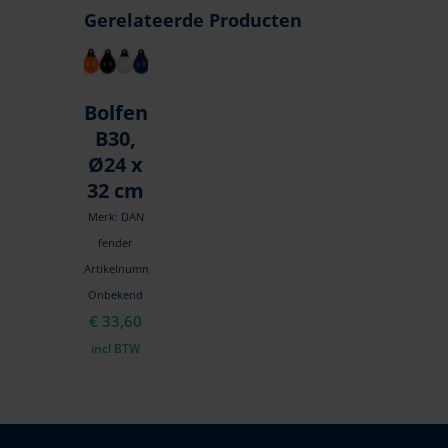
Gerelateerde Producten
Bolfender
B30,
Ø24 x
32 cm
Merk: DAN
fender
Artikelnummer:
Onbekend
€
33,60
incl BTW