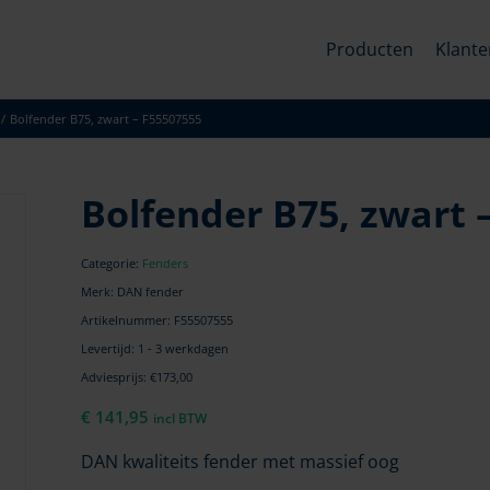
Producten
Klante
/
Bolfender B75, zwart – F55507555
Bolfender B75, zwart 
Categorie:
Fenders
Merk: DAN fender
Artikelnummer:
F55507555
Levertijd: 1 - 3 werkdagen
Adviesprijs: €173,00
€
141,95
incl BTW
DAN kwaliteits fender met massief oog