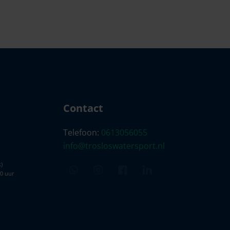
Contact
Telefoon:
0613056055
info@trosloswatersport.nl
)
00 uur