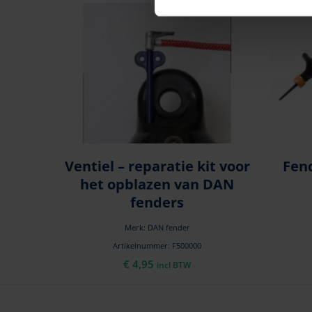
Ventiel – reparatie kit voor
Fen
het opblazen van DAN
fenders
Merk: DAN fender
Artikelnummer: F500000
€
4,95
incl BTW