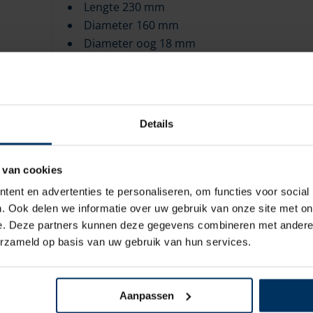
Lengte 230 mm
Diameter 160 mm
Diameter oog 18 mm
Fenders worden leeg geleverd.
Geen concessies op kwaliteit DAN-FENDER produ
en wordt ondertussen beschouwd als de beste 
Details
wereld. De producten staan bekend om de supe
tevens gebruikt in vele professionele toepassin
 van cookies
aspecten die de kwaliteit van de fenders waarb
ent en advertenties te personaliseren, om functies voor social
aandacht aan de ontwikkeling van alle producte
. Ook delen we informatie over uw gebruik van onze site met on
de hand gekozen. Hierdoor zijn alle producten
e. Deze partners kunnen deze gegevens combineren met andere i
blijven de fenders er, zelfs na een aantal jaar tr
erzameld op basis van uw gebruik van hun services.
Aanpassen