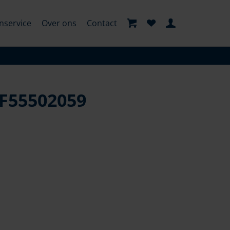
nservice
Over ons
Contact
 F55502059