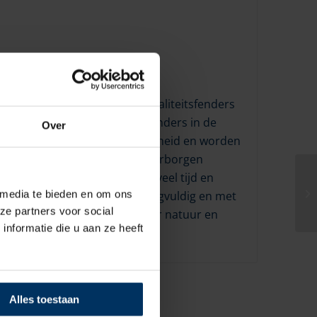
ceert al meer dan 30 jaar kwaliteitsfenders
en grootste producent van fenders in de
Over
rieure kwaliteit en duurzaamheid en worden
gen.De reden schuilt in vele verborgen
orgen. DAN-FENDER besteedt veel tijd en
 media te bieden en om ons
n. Alle materialen worden zorgvuldig en met
ze partners voor social
 bestand tegen de krachten der natuur en
nformatie die u aan ze heeft
ouwe dienst, netjes uitzien.
Alles toestaan