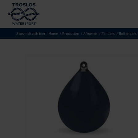
U bevindt zich hier:
Home
/
Producten
/
Afmeren
/
Fenders
/
Bolfenders