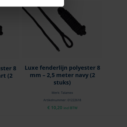
Luxe fenderlijn polyester 8
ster 8
mm – 2,5 meter navy (2
rt (2
stuks)
Merk: Talamex
Artikelnummer: 01222618
€
10,20
incl BTW