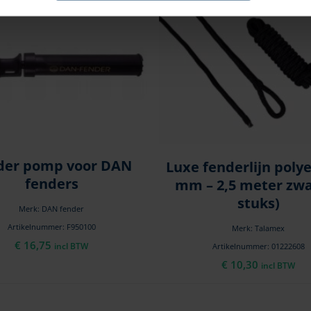
der pomp voor DAN
Luxe fenderlijn polye
fenders
mm – 2,5 meter zwa
stuks)
Merk: DAN fender
Artikelnummer: F950100
Merk: Talamex
€
16,75
incl BTW
Artikelnummer: 01222608
€
10,30
incl BTW