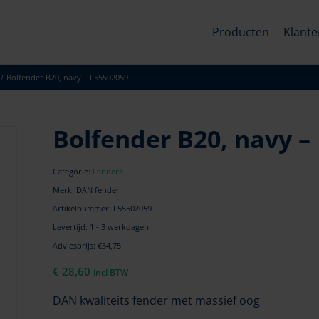
Producten
Klante
/
Bolfender B20, navy – F55502059
Bolfender B20, navy –
Categorie:
Fenders
Merk: DAN fender
Artikelnummer:
F55502059
Levertijd: 1 - 3 werkdagen
Adviesprijs: €34,75
€
28,60
incl BTW
DAN kwaliteits fender met massief oog