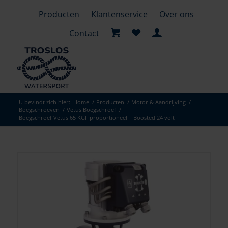
Producten
Klantenservice
Over ons
Contact
U bevindt zich hier:
Home
/
Producten
/
Motor & Aandrijving
/
Boegschroeven
/
Vetus Boegschroef
/
Boegschroef Vetus 65 KGF proportioneel – Boosted 24 volt