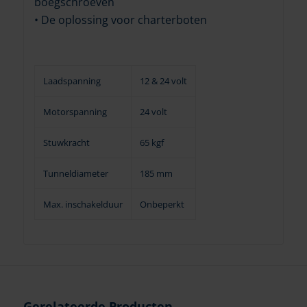
boegschroeven
• De oplossing voor charterboten
Laadspanning
12 & 24 volt
Motorspanning
24 volt
Stuwkracht
65 kgf
Tunneldiameter
185 mm
Max. inschakelduur
Onbeperkt
Gerelateerde Producten