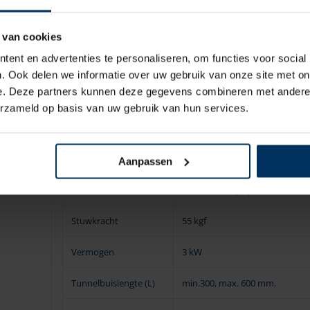
gewicht vermindert wordt.
De installatie is eenvoudig mede door de uit
 van cookies
Alle VETUS manoeuvreersystemen voldoen 
ent en advertenties te personaliseren, om functies voor social
Levering exclusief zekeringhouder
. Ook delen we informatie over uw gebruik van onze site met on
e. Deze partners kunnen deze gegevens combineren met andere i
Technische gegevens:
erzameld op basis van uw gebruik van hun services.
Spanning
12 V
Ontstekingsbeveiliging
Nee
Aanpassen
Motor
omkeerbare gelijkstroommotor
Stuwkracht
55 kgf
Vermogen
3 kW
Tunnelbuislengte (L)
min.300, max. 600 mm.