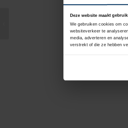
Deze website maakt gebruik
Boegschroef Vetus 45
We gebruiken cookies om cont
Kgf, 12v
websiteverkeer te analyseren
media, adverteren en analys
verstrekt of die ze hebben v