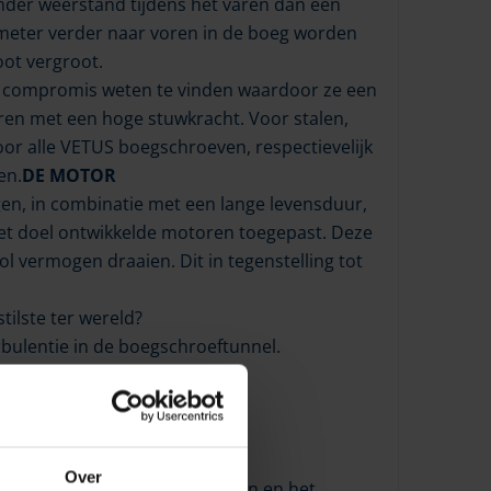
nder weerstand tijdens het varen dan een
ameter verder naar voren in de boeg worden
ot vergroot.
d compromis weten te vinden waardoor ze een
en met een hoge stuwkracht. Voor stalen,
or alle VETUS boegschroeven, respectievelijk
en.
DE MOTOR
en, in combinatie met een lange levensduur,
et doel ontwikkelde motoren toegepast. Deze
 vermogen draaien. Dit in tegenstelling tot
ilste ter wereld?
bulentie in de boegschroeftunnel.
ert cavitatie geluid.
geluid.
en de as elimineert trillingen.
orstroming.
Over
kt waardoor corrosie voorkomen en het