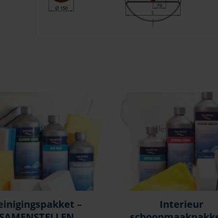
einigingspakket –
Interieur
SAMENSTELLEN
schoonmaakpakke