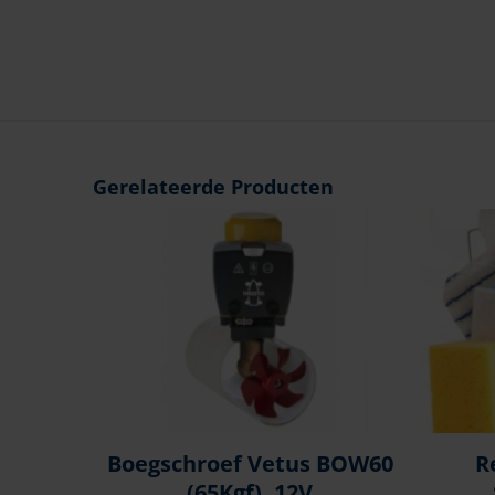
Gerelateerde Producten
Boegschroef Vetus BOW60
R
(65Kgf), 12V