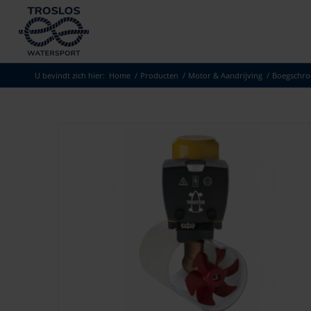
U bevindt zich hier:
Home
/
Producten
/
Motor & Aandrijving
/
Boegschro