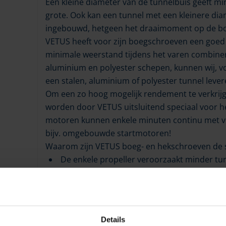
Een kleine diameter van de tunnelbuis geeft mi
grote. Ook kan een tunnel met een kleinere di
ingebouwd, hetgeen het draaimoment op de bo
VETUS heeft voor zijn boegschroeven een goe
minimale weerstand tijdens het varen combiner
aluminium en polyester schepen, kunnen wij, vo
een stalen, aluminium of polyester tunnel lever
Om een zo hoog mogelijk rendement te verkrijg
worden door VETUS uitsluitend speciaal voor h
motoren kunnen enkele minuten continu met vol
bijv. omgebouwde startmotoren!
Waarom zijn VETUS boeg- en hekschroeven de st
De enkele propeller veroorzaakt minder tur
Uniek ontwerp van het propellerblad vermind
Spiraalvertanding voor minder transmissie 
De flexibele koppeling tussen het staartstuk 
Gestroomlijnd staartstuk voor optimale do
Details
De propeller is van sterk kunststof gemaa