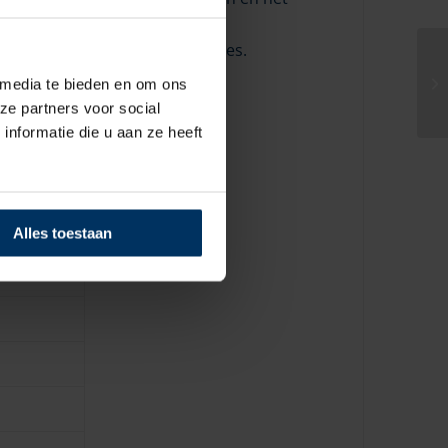
voerige en duidelijke instructies.
aan de EMC-eisen.
 media te bieden en om ons
ze partners voor social
nformatie die u aan ze heeft
Alles toestaan
.