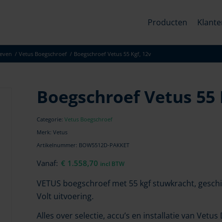
Producten
Klante
even
/
Vetus Boegschroef
/
Boegschroef Vetus 55 Kgf, 12v
Boegschroef Vetus 55 
Categorie:
Vetus Boegschroef
Merk: Vetus
Artikelnummer:
BOW5512D-PAKKET
Vanaf:
€
1.558,70
incl BTW
VETUS boegschroef met 55 kgf stuwkracht, geschik
Volt uitvoering.
Alles over selectie, accu’s en installatie van
Vetus
D