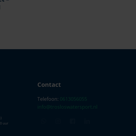
N
Contact
Telefoon:
0613056055
info@trosloswatersport.nl
)
00 uur