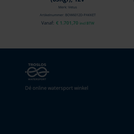
Merk: Vetus
Artikelnummer: BOW6012D-PAKKET
Vanaf:
€
1.701,70
incl BTW
Dé online watersport winkel