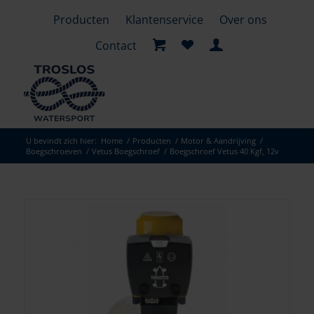
Producten
Klantenservice
Over ons
Contact
U bevindt zich hier:
Home
/
Producten
/
Motor & Aandrijving
/
Boegschroeven
/
Vetus Boegschroef
/
Boegschroef Vetus 40 Kgf, 12v