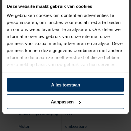
Deze website maakt gebruik van cookies
Gestroomlijnd staartstuk voor optimale
doorstroming.
We gebruiken cookies om content en advertenties te
De propeller is van sterk kunststof
personaliseren, om functies voor social media te bieden
en om ons websiteverkeer te analyseren. Ook delen we
gemaakt waardoor corrosie voorkomen en
informatie over uw gebruik van onze site met onze
het gewicht vermindert wordt.
partners voor social media, adverteren en analyse. Deze
De installatie is eenvoudig mede door de
partners kunnen deze gegevens combineren met andere
uitvoerige en duidelijke instructies.
informatie die u aan ze heeft verstrekt of die ze hebben
Alle VETUS manoeuvreersystemen
verzameld op basis van uw gebruik van hun services.
voldoen aan de EMC-eisen.
Levering exclusief zekeringhouder
Alles toestaan
Technische gegevens:
Spanning
12 V
Aanpassen
Ontstekingsbeveiliging
Nee
Motor
omkeerbare