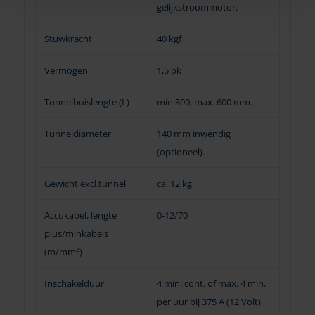
gelijkstroommotor.
Stuwkracht
40 kgf
Vermogen
1,5 pk
Tunnelbuislengte (L)
min.300, max. 600 mm.
Tunneldiameter
140 mm inwendig
(optioneel).
Gewicht excl.tunnel
ca. 12 kg.
Accukabel, lengte
0-12/70
plus/minkabels
(m/mm²)
Inschakelduur
4 min. cont. of max. 4 min.
per uur bij 375 A (12 Volt)