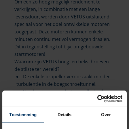
Om een zo hoog mogelijk rendement te
verkrijgen, in combinatie met een lange
levensduur, worden door VETUS uitsluitend
speciaal voor het doel ontwikkelde motoren
toegepast. Deze motoren kunnen enkele
minuten continu met vol vermogen draaien.
Dit in tegenstelling tot bijv. omgebouwde
startmotoren!
Waarom zijn VETUS boeg- en hekschroeven
de stilste ter wereld?
De enkele propeller veroorzaakt minder
turbulentie in de boegschroeftunnel.
Uniek ontwerp van het propellerblad
vermindert cavitatie geluid.
Spiraalvertanding voor minder
transmissie geluid.
Toestemming
Details
Over
De flexibele koppeling tussen het
staartstuk en de as elimineert trillingen.