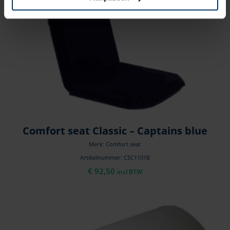
Comfort seat Classic – Captains blue
Merk: Comfort seat
Artikelnummer: CSC1101B
€
92,50
incl BTW