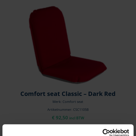
Comfort seat Classic – Dark Red
Merk: Comfort seat
Artikelnummer: CSC1105B
€
92,50
incl BTW