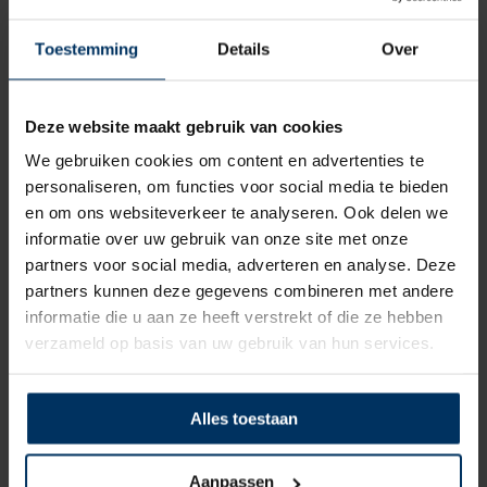
Toestemming
Details
Over
Deze website maakt gebruik van cookies
We gebruiken cookies om content en advertenties te
personaliseren, om functies voor social media te bieden
en om ons websiteverkeer te analyseren. Ook delen we
informatie over uw gebruik van onze site met onze
partners voor social media, adverteren en analyse. Deze
partners kunnen deze gegevens combineren met andere
Comfort seat Classic – Burgundy
informatie die u aan ze heeft verstrekt of die ze hebben
Merk: Comfort seat
verzameld op basis van uw gebruik van hun services.
Artikelnummer: CSC1116B
€
92,50
incl BTW
Alles toestaan
Aanpassen