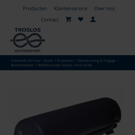
Producten
Klantenservice
Over ons
Contact
U bevindt zich hier:
Home
/
Producten
/
Dekuitrusting & Tuigage
/
Bootmeubilair
/
Bedflex kussen blauw, rond model