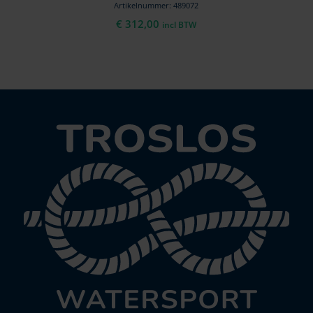
Artikelnummer: 489072
€
312,00
incl BTW