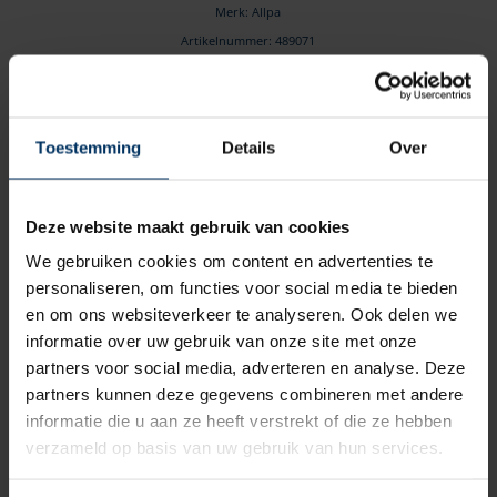
Merk: Allpa
Artikelnummer: 489071
€
199,95
incl BTW
Toestemming
Details
Over
Deze website maakt gebruik van cookies
We gebruiken cookies om content en advertenties te
personaliseren, om functies voor social media te bieden
en om ons websiteverkeer te analyseren. Ook delen we
informatie over uw gebruik van onze site met onze
partners voor social media, adverteren en analyse. Deze
partners kunnen deze gegevens combineren met andere
informatie die u aan ze heeft verstrekt of die ze hebben
Ankerrol RVS 316, maximaal 7,5 kg
verzameld op basis van uw gebruik van hun services.
Merk: Allpa