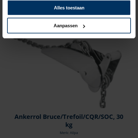
Artikelnummer: 489051
Alles toestaan
€
43,40
incl BTW
Aanpassen
Ankerrol Bruce/Trefoil/CQR/SOC, 30
kg
Merk: Allpa