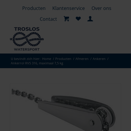
Producten
Klantenservice
Over ons
Contact
U bevindt zich hier:
Home
/
Producten
/
Afmeren
/
Ankeren
/
Ankerrol RVS 316, maximaal 7,5 kg