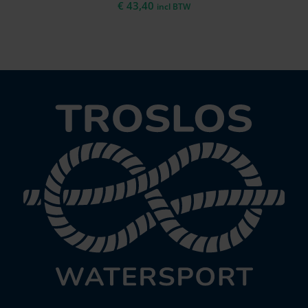
€
43,40
incl BTW