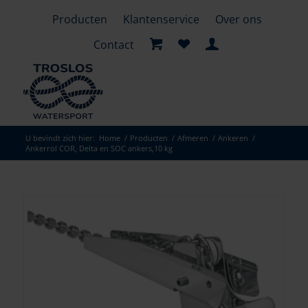
Producten
Klantenservice
Over ons
Contact
U bevindt zich hier:
Home
/
Producten
/
Afmeren
/
Ankeren
/
Ankerrol COR, Delta en SOC ankers,10 kg