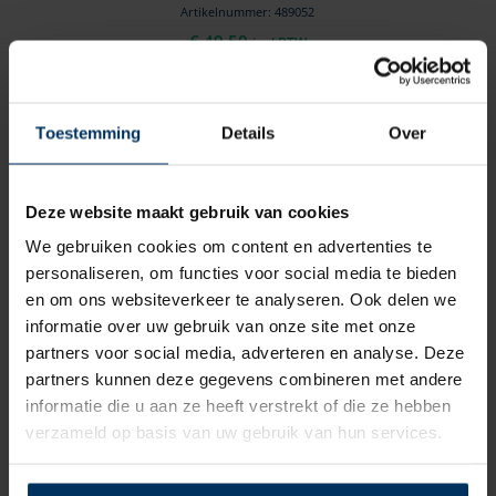
Artikelnummer: 489052
€
49,50
incl BTW
Toestemming
Details
Over
Deze website maakt gebruik van cookies
We gebruiken cookies om content en advertenties te
personaliseren, om functies voor social media te bieden
en om ons websiteverkeer te analyseren. Ook delen we
informatie over uw gebruik van onze site met onze
partners voor social media, adverteren en analyse. Deze
partners kunnen deze gegevens combineren met andere
informatie die u aan ze heeft verstrekt of die ze hebben
Ankerrol COR, Delta en SOC ankers,15
verzameld op basis van uw gebruik van hun services.
kg
Merk: Allpa