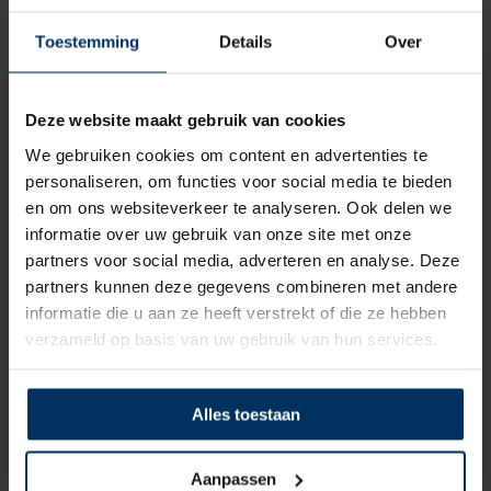
Toestemming
Details
Over
Deze website maakt gebruik van cookies
We gebruiken cookies om content en advertenties te
personaliseren, om functies voor social media te bieden
Ankerlijn polypropyleen 12 mm – 30
en om ons websiteverkeer te analyseren. Ook delen we
meter navy
informatie over uw gebruik van onze site met onze
partners voor social media, adverteren en analyse. Deze
Merk: Talamex
partners kunnen deze gegevens combineren met andere
Artikelnummer: 1221542
informatie die u aan ze heeft verstrekt of die ze hebben
€
29,95
incl BTW
verzameld op basis van uw gebruik van hun services.
Alles toestaan
Aanpassen