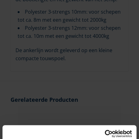
Polyester 3-strengs 10mm: voor schepen
tot ca. 8m met een gewicht tot 2000kg
Polyester 3-strengs 12mm: voor schepen
tot ca. 10m met een gewicht tot 4000kg
De ankerlijn wordt geleverd op een kleine
compacte touwspoel.
Gerelateerde Producten