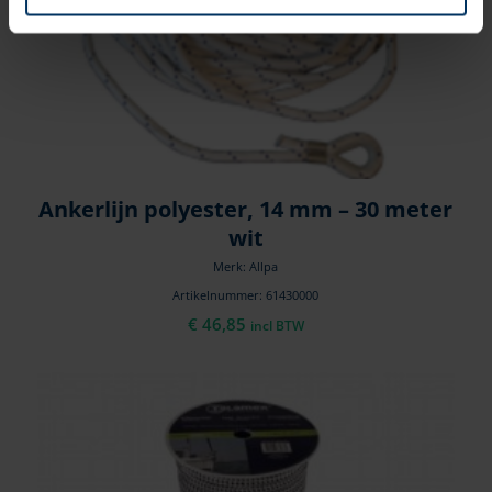
Ankerlijn polyester, 14 mm – 30 meter
wit
Merk: Allpa
Artikelnummer: 61430000
€
46,85
incl BTW