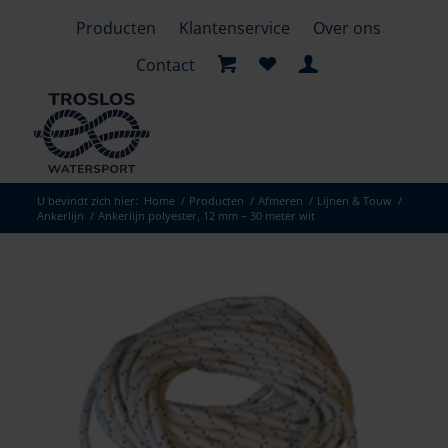
Producten
Klantenservice
Over ons
Contact
U bevindt zich hier:
Home
/
Producten
/
Afmeren
/
Lijnen & Touw
/
Ankerlijn
/
Ankerlijn polyester, 12 mm – 30 meter wit