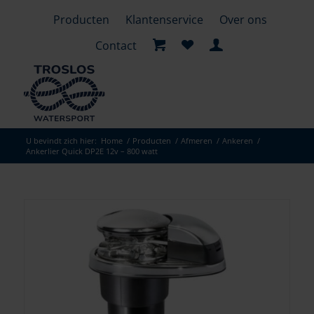
Producten
Klantenservice
Over ons
Contact
U bevindt zich hier:
Home
/
Producten
/
Afmeren
/
Ankeren
/
Ankerlier Quick DP2E 12v – 800 watt