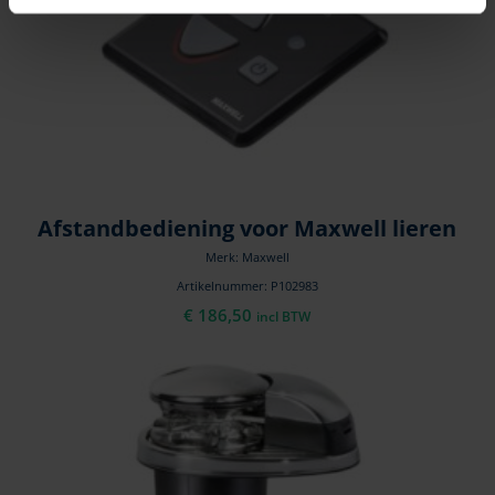
Afstandbediening voor Maxwell lieren
Merk: Maxwell
Artikelnummer: P102983
€
186,50
incl BTW