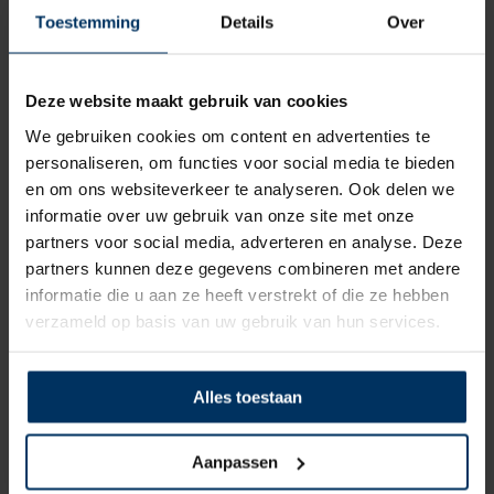
Toestemming
Details
Over
Deze website maakt gebruik van cookies
We gebruiken cookies om content en advertenties te
personaliseren, om functies voor social media te bieden
en om ons websiteverkeer te analyseren. Ook delen we
informatie over uw gebruik van onze site met onze
partners voor social media, adverteren en analyse. Deze
Ankerlier Maxwell RC8-6 65TDC 24 volt
partners kunnen deze gegevens combineren met andere
Merk: Maxwell
informatie die u aan ze heeft verstrekt of die ze hebben
Artikelnummer: P102551
verzameld op basis van uw gebruik van hun services.
€
1.209,69
incl BTW
Alles toestaan
Aanpassen