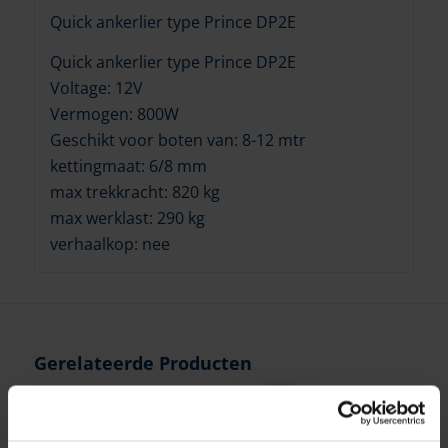
Quick ankerlier type Prince DP2E
Quick ankerlier type Prince DP2E
Voltage: 12V
Vermogen: 800W
Geschikt voor boten van: 8-12 mtr
kettingmaat: 6/8 mm
max trekkracht: 820 kg
max werklast: 290 kg
verhaalkop: nee
Gerelateerde Producten