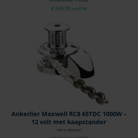
Artikelnummer: P102992
€
268,70
incl BTW
Ankerlier Maxwell RC8 65TDC 1000W –
12 volt met kaapstander
Merk: Maxwell
Artikelnummer: P102560