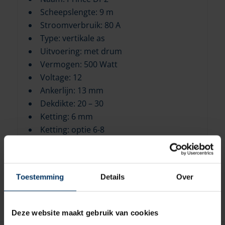
Scheepslengte: 9 m
Stroomverbruik: 80 A
Type: vertikale as
Uitvoering: met drum
Vermogen: 500 Watt
Voltage: 12
Ankerlijn: 13 mm
Dekdikte: 20 – 30
Ketting: 6 mm
Ketting: optie 6-8
Kettingsnelheid: 25.5 m/sec
Max. trekkracht: 660 kg
Max. werklast: 200 kg
Toestemming
Details
Over
Motorplaatsing: onder dek
Deze website maakt gebruik van cookies