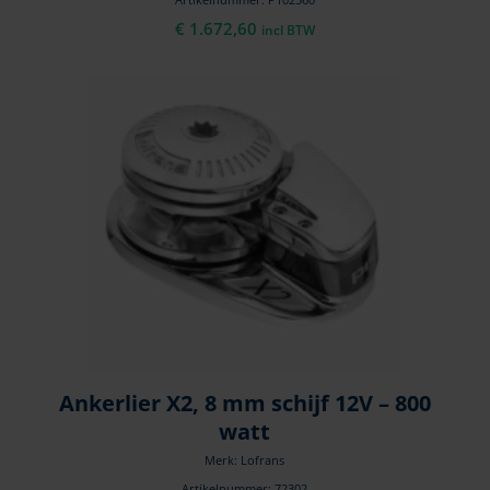
€
1.672,60
incl BTW
Ankerlier X2, 8 mm schijf 12V – 800
watt
Merk: Lofrans
Artikelnummer: 72302