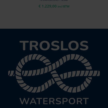
€
1.229,00
incl BTW