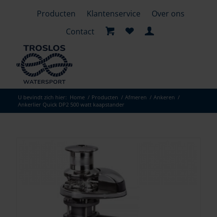
Producten
Klantenservice
Over ons
Contact
U bevindt zich hier:
Home
/
Producten
/
Afmeren
/
Ankeren
/
Ankerlier Quick DP2 500 watt kaapstander