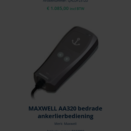
Artikelnummer: QALDP2312D
€
1.085,00
incl BTW
MAXWELL AA320 bedrade
ankerlierbediening
Merk: Maxwell