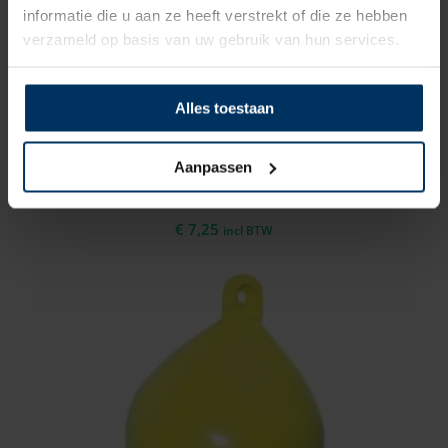
informatie die u aan ze heeft verstrekt of die ze hebben
verzameld op basis van uw gebruik van hun services.
Alles toestaan
Ankerboei oranje Ø15 x 21 cm
Aanpassen
Merk: Majoni
Artikelnummer: 9059062
€
7,25
incl BTW