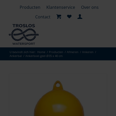
Producten
Klantenservice
Over ons
Contact
U bevindt zich hier:
Home
/
Producten
/
Afmeren
/
Ankeren
/
Ankerbal
/
Ankerboei geel Ø35 x 40 cm